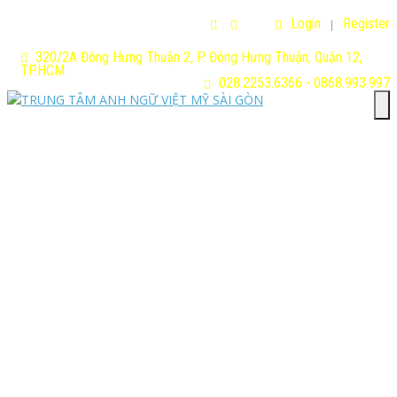
Login
Register
320/2A Đông Hưng Thuận 2, P. Đông Hưng Thuận, Quận 12,
TP.HCM
028.2253.6366 - 0868.993.997
T
n