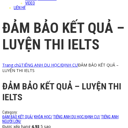
VIDEO
LIÊN HỆ
ĐẢM BẢO KẾT QUẢ –
LUYỆN THI IELTS
Trang chủ
TIẾNG ANH DU HỌC/ĐỊNH CƯ
ĐẢM BẢO KẾT QUẢ –
LUYỆN THI IELTS
ĐẢM BẢO KẾT QUẢ – LUYỆN THI
IELTS
Category:
ĐẢM BẢO KẾT QUẢ
/
KHÓA HỌC
/
TIẾNG ANH DU HỌC/ĐỊNH CƯ
/
TIẾNG ANH
NGƯỜI LỚN
/
Được xếp hạng
4.93
5 sao