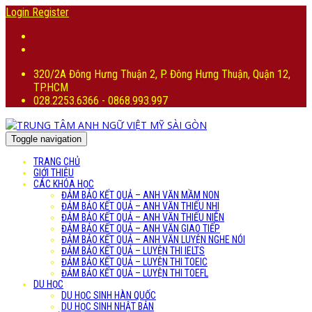
Login
Register
320/2A Đông Hưng Thuận 2, P. Đông Hưng Thuận, Quận 12,
TP.HCM
028.2253.6366 - 0868.993.997
Toggle navigation
TRANG CHỦ
GIỚI THIỆU
CÁC KHÓA HỌC
ĐẢM BẢO KẾT QUẢ – ANH VĂN MẦM NON
ĐẢM BẢO KẾT QUẢ – ANH VĂN THIẾU NHI
ĐẢM BẢO KẾT QUẢ – ANH VĂN THIẾU NIÊN
ĐẢM BẢO KẾT QUẢ – ANH VĂN GIAO TIẾP
ĐẢM BẢO KẾT QUẢ – ANH VĂN LUYỆN NGHE NÓI
ĐẢM BẢO KẾT QUẢ – LUYỆN THI IELTS
ĐẢM BẢO KẾT QUẢ – LUYỆN THI TOEIC
ĐẢM BẢO KẾT QUẢ – LUYỆN THI TOEFL
DU HỌC
DU HỌC SINH HÀN QUỐC
DU HỌC SINH NHẬT BẢN