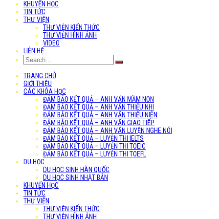
KHUYẾN HỌC
TIN TỨC
THƯ VIỆN
THƯ VIỆN KIẾN THỨC
THƯ VIỆN HÌNH ẢNH
VIDEO
LIÊN HỆ
TRANG CHỦ
GIỚI THIỆU
CÁC KHÓA HỌC
ĐẢM BẢO KẾT QUẢ – ANH VĂN MẦM NON
ĐẢM BẢO KẾT QUẢ – ANH VĂN THIẾU NHI
ĐẢM BẢO KẾT QUẢ – ANH VĂN THIẾU NIÊN
ĐẢM BẢO KẾT QUẢ – ANH VĂN GIAO TIẾP
ĐẢM BẢO KẾT QUẢ – ANH VĂN LUYỆN NGHE NÓI
ĐẢM BẢO KẾT QUẢ – LUYỆN THI IELTS
ĐẢM BẢO KẾT QUẢ – LUYỆN THI TOEIC
ĐẢM BẢO KẾT QUẢ – LUYỆN THI TOEFL
DU HỌC
DU HỌC SINH HÀN QUỐC
DU HỌC SINH NHẬT BẢN
KHUYẾN HỌC
TIN TỨC
THƯ VIỆN
THƯ VIỆN KIẾN THỨC
THƯ VIỆN HÌNH ẢNH