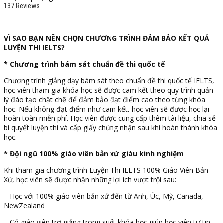
137 Reviews
VÌ SAO BẠN NÊN CHỌN CHƯƠNG TRÌNH ĐẢM BẢO KẾT QUẢ
LUYỆN THI IELTS?
* Chương trình bám sát chuẩn đề thi quốc tế
Chương trình giảng dạy bám sát theo chuẩn đề thi quốc tế IELTS,
học viên tham gia khóa học sẽ được cam kết theo quy trình quản
lý đào tạo chặt chẽ để đảm bảo đạt điểm cao theo từng khóa
học. Nếu không đạt điểm như cam kết, học viên sẽ được học lại
hoàn toàn miễn phí. Học viên được cung cấp thêm tài liệu, chia sẻ
bí quyết luyện thi và cấp giấy chứng nhận sau khi hoàn thành khóa
học.
* Đội ngũ 100% giáo viên bản xứ giàu kinh nghiệm
Khi tham gia chương trình Luyện Thi IELTS 100% Giáo Viên Bản
Xứ, học viên sẽ được nhận những lợi ích vượt trội sau:
– Học với 100% giáo viên bản xứ đến từ Anh, Úc, Mỹ, Canada,
NewZealand
– Có giáo viên trợ giảng trong suốt khóa học giúp học viên tự tin