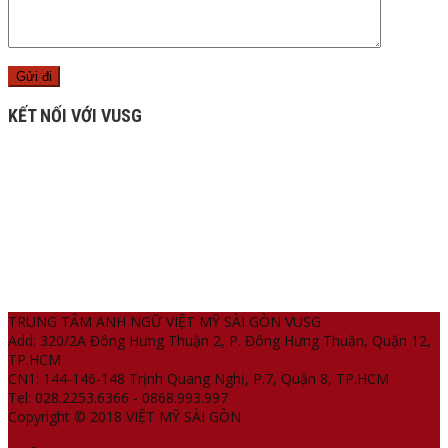
KẾT NỐI VỚI VUSG
TRUNG TÂM ANH NGỮ VIỆT MỸ SÀI GÒN VUSG
Add: 320/2A Đông Hưng Thuận 2, P. Đông Hưng Thuận, Quận 12,
TP.HCM
CN1: 144-146-148 Trịnh Quang Nghị, P.7, Quận 8, TP.HCM
Tel: 028.2253.6366 - 0868.993.997
Copyright © 2018 VIỆT MỸ SÀI GÒN