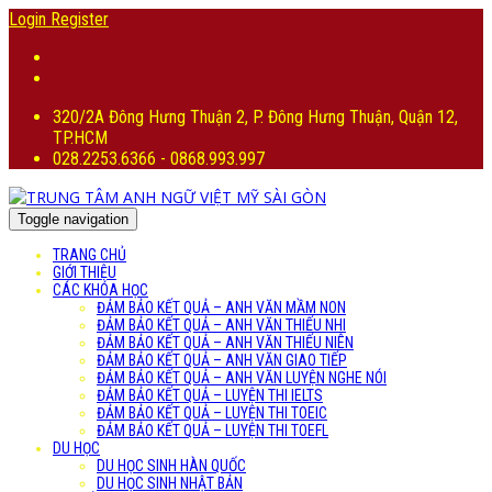
Login
Register
320/2A Đông Hưng Thuận 2, P. Đông Hưng Thuận, Quận 12,
TP.HCM
028.2253.6366 - 0868.993.997
Toggle navigation
TRANG CHỦ
GIỚI THIỆU
CÁC KHÓA HỌC
ĐẢM BẢO KẾT QUẢ – ANH VĂN MẦM NON
ĐẢM BẢO KẾT QUẢ – ANH VĂN THIẾU NHI
ĐẢM BẢO KẾT QUẢ – ANH VĂN THIẾU NIÊN
ĐẢM BẢO KẾT QUẢ – ANH VĂN GIAO TIẾP
ĐẢM BẢO KẾT QUẢ – ANH VĂN LUYỆN NGHE NÓI
ĐẢM BẢO KẾT QUẢ – LUYỆN THI IELTS
ĐẢM BẢO KẾT QUẢ – LUYỆN THI TOEIC
ĐẢM BẢO KẾT QUẢ – LUYỆN THI TOEFL
DU HỌC
DU HỌC SINH HÀN QUỐC
DU HỌC SINH NHẬT BẢN