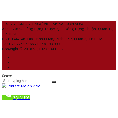
TRUNG TÂM ANH NGỮ VIỆT MỸ SÀI GÒN VUSG
Add: 320/2A Đông Hưng Thuận 2, P. Đông Hưng Thuận, Quận 12,
TP.HCM
CN1: 144-146-148 Trịnh Quang Nghị, P.7, Quận 8, TP.HCM
Tel: 028.2253.6366 - 0868.993.997
Copyright © 2018 VIỆT MỸ SÀI GÒN
Search
GỌI VUSG