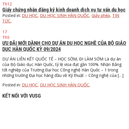
Th12
Giấy chứng nhận đăng ký kinh doanh dịch vụ tư vấn du học
Posted in:
DU HỌC
,
DU HỌC SINH HÀN QUỐC
,
Giấy phép
,
TIN
TỨC
,
17
Th5
ƯU ĐÃI MỚI DÀNH CHO DỰ ÁN DU HỌC NGHỀ CỦA BỘ GIÁO
DỤC HÀN QUỐC KỲ 09/2024
DỰ ÁN LIÊN KẾT QUỐC TẾ – HỌC SỚM, ĐI LÀM SỚM Là dự án
của Bộ Giáo dục Hàn Quốc, tỷ lệ visa đạt gần 100%. Nhận Bằng
tốt nghiệp của Trường Đại học Công nghệ Hàn Quốc – 1 trong
những trường Đại học hàng đầu về Kỹ thuật – Công nghệ của […]
Posted in:
DU HỌC
,
DU HỌC SINH HÀN QUỐC
,
KẾT NỐI VỚI VUSG