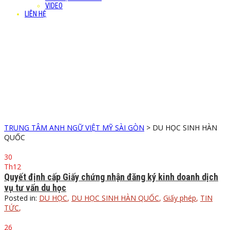
VIDEO
LIÊN HỆ
DU HỌC SINH HÀN
QUỐC
Our news & Events
TRUNG TÂM ANH NGỮ VIỆT MỸ SÀI GÒN
>
DU HỌC SINH HÀN
QUỐC
30
Th12
Quyết định cấp Giấy chứng nhận đăng ký kinh doanh dịch
vụ tư vấn du học
Posted in:
DU HỌC
,
DU HỌC SINH HÀN QUỐC
,
Giấy phép
,
TIN
TỨC
,
26