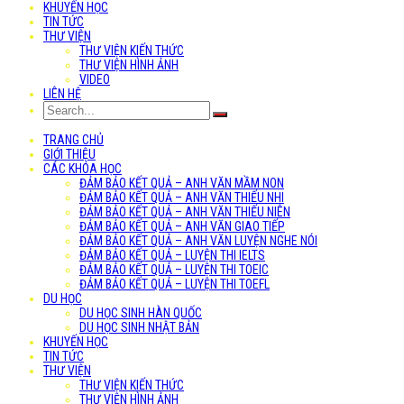
KHUYẾN HỌC
TIN TỨC
THƯ VIỆN
THƯ VIỆN KIẾN THỨC
THƯ VIỆN HÌNH ẢNH
VIDEO
LIÊN HỆ
TRANG CHỦ
GIỚI THIỆU
CÁC KHÓA HỌC
ĐẢM BẢO KẾT QUẢ – ANH VĂN MẦM NON
ĐẢM BẢO KẾT QUẢ – ANH VĂN THIẾU NHI
ĐẢM BẢO KẾT QUẢ – ANH VĂN THIẾU NIÊN
ĐẢM BẢO KẾT QUẢ – ANH VĂN GIAO TIẾP
ĐẢM BẢO KẾT QUẢ – ANH VĂN LUYỆN NGHE NÓI
ĐẢM BẢO KẾT QUẢ – LUYỆN THI IELTS
ĐẢM BẢO KẾT QUẢ – LUYỆN THI TOEIC
ĐẢM BẢO KẾT QUẢ – LUYỆN THI TOEFL
DU HỌC
DU HỌC SINH HÀN QUỐC
DU HỌC SINH NHẬT BẢN
KHUYẾN HỌC
TIN TỨC
THƯ VIỆN
THƯ VIỆN KIẾN THỨC
THƯ VIỆN HÌNH ẢNH