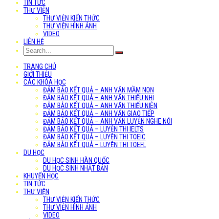
TIN TỨC
THƯ VIỆN
THƯ VIỆN KIẾN THỨC
THƯ VIỆN HÌNH ẢNH
VIDEO
LIÊN HỆ
TRANG CHỦ
GIỚI THIỆU
CÁC KHÓA HỌC
ĐẢM BẢO KẾT QUẢ – ANH VĂN MẦM NON
ĐẢM BẢO KẾT QUẢ – ANH VĂN THIẾU NHI
ĐẢM BẢO KẾT QUẢ – ANH VĂN THIẾU NIÊN
ĐẢM BẢO KẾT QUẢ – ANH VĂN GIAO TIẾP
ĐẢM BẢO KẾT QUẢ – ANH VĂN LUYỆN NGHE NÓI
ĐẢM BẢO KẾT QUẢ – LUYỆN THI IELTS
ĐẢM BẢO KẾT QUẢ – LUYỆN THI TOEIC
ĐẢM BẢO KẾT QUẢ – LUYỆN THI TOEFL
DU HỌC
DU HỌC SINH HÀN QUỐC
DU HỌC SINH NHẬT BẢN
KHUYẾN HỌC
TIN TỨC
THƯ VIỆN
THƯ VIỆN KIẾN THỨC
THƯ VIỆN HÌNH ẢNH
VIDEO