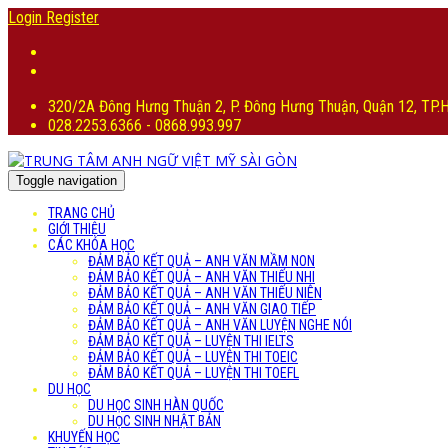
Login
Register
320/2A Đông Hưng Thuận 2, P. Đông Hưng Thuận, Quận 12, TP
028.2253.6366 - 0868.993.997
Toggle navigation
TRANG CHỦ
GIỚI THIỆU
CÁC KHÓA HỌC
ĐẢM BẢO KẾT QUẢ – ANH VĂN MẦM NON
ĐẢM BẢO KẾT QUẢ – ANH VĂN THIẾU NHI
ĐẢM BẢO KẾT QUẢ – ANH VĂN THIẾU NIÊN
ĐẢM BẢO KẾT QUẢ – ANH VĂN GIAO TIẾP
ĐẢM BẢO KẾT QUẢ – ANH VĂN LUYỆN NGHE NÓI
ĐẢM BẢO KẾT QUẢ – LUYỆN THI IELTS
ĐẢM BẢO KẾT QUẢ – LUYỆN THI TOEIC
ĐẢM BẢO KẾT QUẢ – LUYỆN THI TOEFL
DU HỌC
DU HỌC SINH HÀN QUỐC
DU HỌC SINH NHẬT BẢN
KHUYẾN HỌC