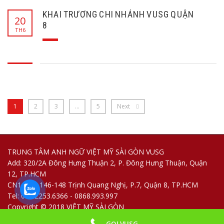
KHAI TRƯƠNG CHI NHÁNH VUSG QUẬN
20
8
TH6
1
2
3
…
5
Next
TRUNG TÂM ANH NGỮ VIỆT MỸ SÀI GÒN VUSG
Add: 320/2A Đông Hưng Thuận 2, P. Đông Hưng Thuận, Quận
12, TP.HCM
CN1: 144-146-148 Trịnh Quang Nghị, P.7, Quận 8, TP.HCM
Tel: 028.2253.6366 - 0868.993.997
Copyright © 2018 VIỆT MỸ SÀI GÒN