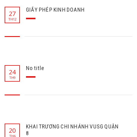
GIẤY PHÉP KINH DOANH
27
TH12
No title
24
TH9
KHAI TRƯƠNG CHI NHÁNH VUSG QUẬN
20
8
TH6