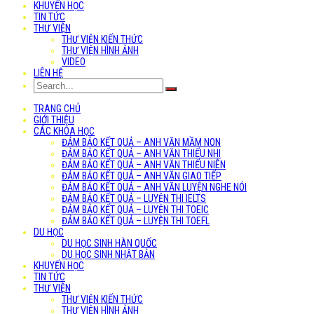
KHUYẾN HỌC
TIN TỨC
THƯ VIỆN
THƯ VIỆN KIẾN THỨC
THƯ VIỆN HÌNH ẢNH
VIDEO
LIÊN HỆ
TRANG CHỦ
GIỚI THIỆU
CÁC KHÓA HỌC
ĐẢM BẢO KẾT QUẢ – ANH VĂN MẦM NON
ĐẢM BẢO KẾT QUẢ – ANH VĂN THIẾU NHI
ĐẢM BẢO KẾT QUẢ – ANH VĂN THIẾU NIÊN
ĐẢM BẢO KẾT QUẢ – ANH VĂN GIAO TIẾP
ĐẢM BẢO KẾT QUẢ – ANH VĂN LUYỆN NGHE NÓI
ĐẢM BẢO KẾT QUẢ – LUYỆN THI IELTS
ĐẢM BẢO KẾT QUẢ – LUYỆN THI TOEIC
ĐẢM BẢO KẾT QUẢ – LUYỆN THI TOEFL
DU HỌC
DU HỌC SINH HÀN QUỐC
DU HỌC SINH NHẬT BẢN
KHUYẾN HỌC
TIN TỨC
THƯ VIỆN
THƯ VIỆN KIẾN THỨC
THƯ VIỆN HÌNH ẢNH