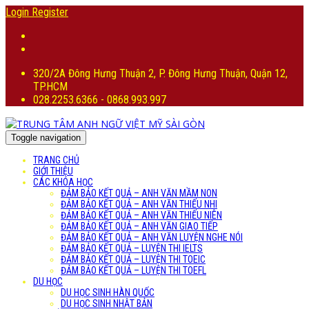
Login
Register
320/2A Đông Hưng Thuận 2, P. Đông Hưng Thuận, Quận 12,
TP.HCM
028.2253.6366 - 0868.993.997
Toggle navigation
TRANG CHỦ
GIỚI THIỆU
CÁC KHÓA HỌC
ĐẢM BẢO KẾT QUẢ – ANH VĂN MẦM NON
ĐẢM BẢO KẾT QUẢ – ANH VĂN THIẾU NHI
ĐẢM BẢO KẾT QUẢ – ANH VĂN THIẾU NIÊN
ĐẢM BẢO KẾT QUẢ – ANH VĂN GIAO TIẾP
ĐẢM BẢO KẾT QUẢ – ANH VĂN LUYỆN NGHE NÓI
ĐẢM BẢO KẾT QUẢ – LUYỆN THI IELTS
ĐẢM BẢO KẾT QUẢ – LUYỆN THI TOEIC
ĐẢM BẢO KẾT QUẢ – LUYỆN THI TOEFL
DU HỌC
DU HỌC SINH HÀN QUỐC
DU HỌC SINH NHẬT BẢN