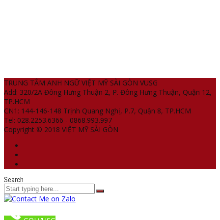
TRUNG TÂM ANH NGỮ VIỆT MỸ SÀI GÒN VUSG
Add: 320/2A Đông Hưng Thuận 2, P. Đông Hưng Thuận, Quận 12,
TP.HCM
CN1: 144-146-148 Trịnh Quang Nghị, P.7, Quận 8, TP.HCM
Tel: 028.2253.6366 - 0868.993.997
Copyright © 2018 VIỆT MỸ SÀI GÒN
Search