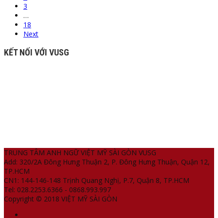
3
…
18
Next
KẾT NỐI VỚI VUSG
TRUNG TÂM ANH NGỮ VIỆT MỸ SÀI GÒN VUSG
Add: 320/2A Đông Hưng Thuận 2, P. Đông Hưng Thuận, Quận 12,
TP.HCM
CN1: 144-146-148 Trịnh Quang Nghị, P.7, Quận 8, TP.HCM
Tel: 028.2253.6366 - 0868.993.997
Copyright © 2018 VIỆT MỸ SÀI GÒN