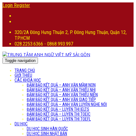
Login
Register
320/2A Đông Hưng Thuận 2, P. Đông Hưng Thuận, Quận 12,
TP.HCM
028.2253.6366 - 0868.993.997
Toggle navigation
TRANG CHỦ
GIỚI THIỆU
CÁC KHÓA HỌC
ĐẢM BẢO KẾT QUẢ – ANH VĂN MẦM NON
ĐẢM BẢO KẾT QUẢ – ANH VĂN THIẾU NHI
ĐẢM BẢO KẾT QUẢ – ANH VĂN THIẾU NIÊN
ĐẢM BẢO KẾT QUẢ – ANH VĂN GIAO TIẾP
ĐẢM BẢO KẾT QUẢ – ANH VĂN LUYỆN NGHE NÓI
ĐẢM BẢO KẾT QUẢ – LUYỆN THI IELTS
ĐẢM BẢO KẾT QUẢ – LUYỆN THI TOEIC
ĐẢM BẢO KẾT QUẢ – LUYỆN THI TOEFL
DU HỌC
DU HỌC SINH HÀN QUỐC
DU HỌC SINH NHẬT BẢN