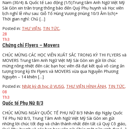
Nam (30/4) & Quốc tế Lao động (1/5)Trung tâm Anh Ngữ Việt Mỹ
Sài Gòn xin trân trọng thông báo đến Quý Phụ huynh và Học viên
lịch nghỉ lễ như sau: Giỗ Tổ Hùng Vương (mùng 10/3 Âm lịch)+
Thời gian nghỉ: Chủ […]
Posted in:
THƯ VIỆN
,
TIN TỨC
,
28
Th3
Chứng chỉ Flyers – Movers
CHÚC MỪNG CÁC HỌC VIÊN XUẤT SẮC TRONG KỲ THI FLYERS và
MOVERS Trung tâm Anh Ngữ Việt Mỹ Sài Gòn xin gửi lời chúc
mừng nồng nhiệt đến các bạn học viên đã đạt kết quả vô cùng ấn
tượng trong kỳ thi Flyers và MOVERS vừa qua Nguyễn Phương
Nguyên – 14 khiên […]
Posted in:
Nhật ký đi học ở VUSG
,
THƯ VIỆN HÌNH ẢNH
,
TIN TỨC
,
08
Th3
Quốc tế Phụ Nữ 8/3
CHÚC MỪNG NGÀY QUỐC TẾ PHỤ NỮ 8/3 Nhân dịp Ngày Quốc
Tế Phụ Nữ 8/3, Trung Tâm Anh Ngữ Việt Mỹ Sài Gòn xin gửi
những lời chúc tốt đẹp và chân thành nhất đến tất cả Quý Cô giáo,