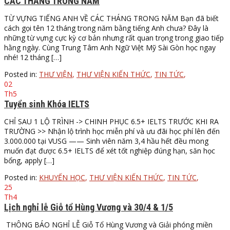
CÁC THÁNG TRONG NĂM
TỪ VỰNG TIẾNG ANH VỀ CÁC THÁNG TRONG NĂM Bạn đã biết
cách gọi tên 12 tháng trong năm bằng tiếng Anh chưa? Đây là
những từ vựng cực kỳ cơ bản nhưng rất quan trọng trong giao tiếp
hằng ngày. Cùng Trung Tâm Anh Ngữ Việt Mỹ Sài Gòn học ngay
nhé! 12 tháng […]
Posted in:
THƯ VIỆN
,
THƯ VIỆN KIẾN THỨC
,
TIN TỨC
,
02
Th5
Tuyển sinh Khóa IELTS
CHỈ SAU 1 LỘ TRÌNH -> CHINH PHỤC 6.5+ IELTS TRƯỚC KHI RA
TRƯỜNG >> Nhận lộ trình học miễn phí và ưu đãi học phí lên đến
3.000.000 tại VUSG —— Sinh viên năm 3,4 hầu hết đều mong
muốn đạt được 6.5+ IELTS để xét tốt nghiệp đúng hạn, săn học
bổng, apply […]
Posted in:
KHUYẾN HỌC
,
THƯ VIỆN KIẾN THỨC
,
TIN TỨC
,
25
Th4
Lịch nghỉ lễ Giỗ tổ Hùng Vương và 30/4 & 1/5
THÔNG BÁO NGHỈ LỄ Giỗ Tổ Hùng Vương và Giải phóng miền