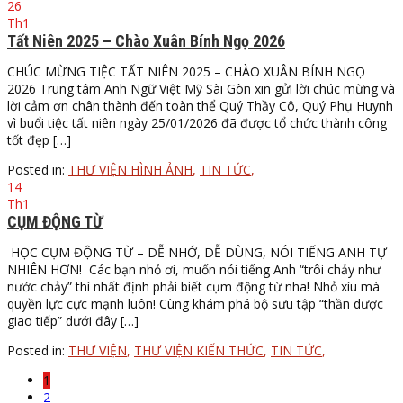
26
Th1
Tất Niên 2025 – Chào Xuân Bính Ngọ 2026
CHÚC MỪNG TIỆC TẤT NIÊN 2025 – CHÀO XUÂN BÍNH NGỌ
2026 Trung tâm Anh Ngữ Việt Mỹ Sài Gòn xin gửi lời chúc mừng và
lời cảm ơn chân thành đến toàn thể Quý Thầy Cô, Quý Phụ Huynh
vì buổi tiệc tất niên ngày 25/01/2026 đã được tổ chức thành công
tốt đẹp […]
Posted in:
THƯ VIỆN HÌNH ẢNH
,
TIN TỨC
,
14
Th1
CỤM ĐỘNG TỪ
HỌC CỤM ĐỘNG TỪ – DỄ NHỚ, DỄ DÙNG, NÓI TIẾNG ANH TỰ
NHIÊN HƠN! Các bạn nhỏ ơi, muốn nói tiếng Anh “trôi chảy như
nước chảy” thì nhất định phải biết cụm động từ nha! Nhỏ xíu mà
quyền lực cực mạnh luôn! Cùng khám phá bộ sưu tập “thần dược
giao tiếp” dưới đây […]
Posted in:
THƯ VIỆN
,
THƯ VIỆN KIẾN THỨC
,
TIN TỨC
,
1
2