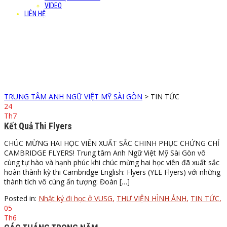
VIDEO
LIÊN HỆ
TIN TỨC
Our news & Events
TRUNG TÂM ANH NGỮ VIỆT MỸ SÀI GÒN
>
TIN TỨC
24
Th7
Kết Quả Thi Flyers
CHÚC MỪNG HAI HỌC VIÊN XUẤT SẮC CHINH PHỤC CHỨNG CHỈ
CAMBRIDGE FLYERS! Trung tâm Anh Ngữ Việt Mỹ Sài Gòn vô
cùng tự hào và hạnh phúc khi chúc mừng hai học viên đã xuất sắc
hoàn thành kỳ thi Cambridge English: Flyers (YLE Flyers) với những
thành tích vô cùng ấn tượng: Đoàn […]
Posted in:
Nhật ký đi học ở VUSG
,
THƯ VIỆN HÌNH ẢNH
,
TIN TỨC
,
05
Th6