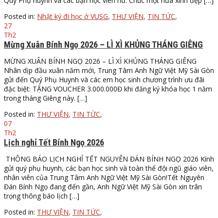
Quý Phụ huynh và các bạn học viên nữ. Chúc một nửa xinh đẹp […]
Posted in:
Nhật ký đi học ở VUSG
,
THƯ VIỆN
,
TIN TỨC
,
27
Th2
Mừng Xuân Bính Ngọ 2026 – LÌ XÌ KHỦNG THÁNG GIÊNG
MỪNG XUÂN BÍNH NGỌ 2026 – LÌ XÌ KHỦNG THÁNG GIÊNG
Nhân dịp đầu xuân năm mới, Trung Tâm Anh Ngữ Việt Mỹ Sài Gòn
gửi đến Quý Phụ Huynh và các em học sinh chương trình ưu đãi
đặc biệt: TẶNG VOUCHER 3.000.000Đ khi đăng ký khóa học 1 năm
trong tháng Giêng này. […]
Posted in:
THƯ VIỆN
,
TIN TỨC
,
07
Th2
Lịch nghỉ Tết Bính Ngọ 2026
THÔNG BÁO LỊCH NGHỈ TẾT NGUYÊN ĐÁN BÍNH NGỌ 2026 Kính
gửi quý phụ huynh, các bạn học sinh và toàn thể đội ngũ giáo viên,
nhân viên của Trung Tâm Anh Ngữ Việt Mỹ Sài Gòn!Tết Nguyên
Đán Bính Ngọ đang đến gần, Anh Ngữ Việt Mỹ Sài Gòn xin trân
trọng thông báo lịch […]
Posted in:
THƯ VIỆN
,
TIN TỨC
,