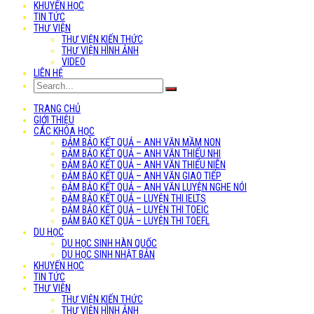
KHUYẾN HỌC
TIN TỨC
THƯ VIỆN
THƯ VIỆN KIẾN THỨC
THƯ VIỆN HÌNH ẢNH
VIDEO
LIÊN HỆ
TRANG CHỦ
GIỚI THIỆU
CÁC KHÓA HỌC
ĐẢM BẢO KẾT QUẢ – ANH VĂN MẦM NON
ĐẢM BẢO KẾT QUẢ – ANH VĂN THIẾU NHI
ĐẢM BẢO KẾT QUẢ – ANH VĂN THIẾU NIÊN
ĐẢM BẢO KẾT QUẢ – ANH VĂN GIAO TIẾP
ĐẢM BẢO KẾT QUẢ – ANH VĂN LUYỆN NGHE NÓI
ĐẢM BẢO KẾT QUẢ – LUYỆN THI IELTS
ĐẢM BẢO KẾT QUẢ – LUYỆN THI TOEIC
ĐẢM BẢO KẾT QUẢ – LUYỆN THI TOEFL
DU HỌC
DU HỌC SINH HÀN QUỐC
DU HỌC SINH NHẬT BẢN
KHUYẾN HỌC
TIN TỨC
THƯ VIỆN
THƯ VIỆN KIẾN THỨC
THƯ VIỆN HÌNH ẢNH