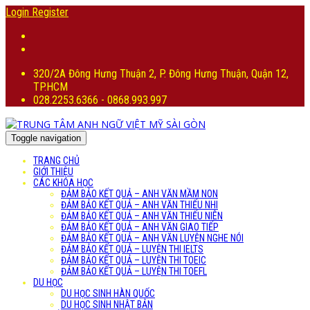
Login
Register
320/2A Đông Hưng Thuận 2, P. Đông Hưng Thuận, Quận 12,
TP.HCM
028.2253.6366 - 0868.993.997
Toggle navigation
TRANG CHỦ
GIỚI THIỆU
CÁC KHÓA HỌC
ĐẢM BẢO KẾT QUẢ – ANH VĂN MẦM NON
ĐẢM BẢO KẾT QUẢ – ANH VĂN THIẾU NHI
ĐẢM BẢO KẾT QUẢ – ANH VĂN THIẾU NIÊN
ĐẢM BẢO KẾT QUẢ – ANH VĂN GIAO TIẾP
ĐẢM BẢO KẾT QUẢ – ANH VĂN LUYỆN NGHE NÓI
ĐẢM BẢO KẾT QUẢ – LUYỆN THI IELTS
ĐẢM BẢO KẾT QUẢ – LUYỆN THI TOEIC
ĐẢM BẢO KẾT QUẢ – LUYỆN THI TOEFL
DU HỌC
DU HỌC SINH HÀN QUỐC
DU HỌC SINH NHẬT BẢN