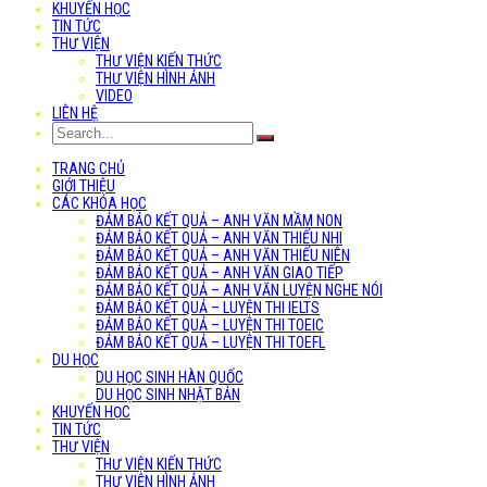
KHUYẾN HỌC
TIN TỨC
THƯ VIỆN
THƯ VIỆN KIẾN THỨC
THƯ VIỆN HÌNH ẢNH
VIDEO
LIÊN HỆ
TRANG CHỦ
GIỚI THIỆU
CÁC KHÓA HỌC
ĐẢM BẢO KẾT QUẢ – ANH VĂN MẦM NON
ĐẢM BẢO KẾT QUẢ – ANH VĂN THIẾU NHI
ĐẢM BẢO KẾT QUẢ – ANH VĂN THIẾU NIÊN
ĐẢM BẢO KẾT QUẢ – ANH VĂN GIAO TIẾP
ĐẢM BẢO KẾT QUẢ – ANH VĂN LUYỆN NGHE NÓI
ĐẢM BẢO KẾT QUẢ – LUYỆN THI IELTS
ĐẢM BẢO KẾT QUẢ – LUYỆN THI TOEIC
ĐẢM BẢO KẾT QUẢ – LUYỆN THI TOEFL
DU HỌC
DU HỌC SINH HÀN QUỐC
DU HỌC SINH NHẬT BẢN
KHUYẾN HỌC
TIN TỨC
THƯ VIỆN
THƯ VIỆN KIẾN THỨC
THƯ VIỆN HÌNH ẢNH