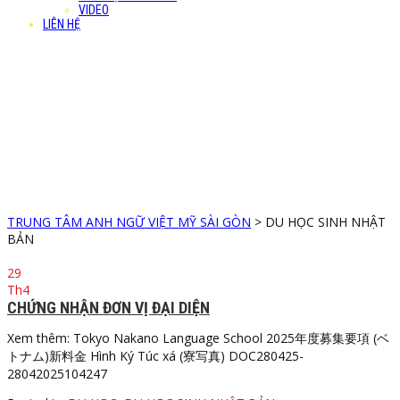
VIDEO
LIÊN HỆ
DU HỌC SINH NHẬT
BẢN
Our news & Events
TRUNG TÂM ANH NGỮ VIỆT MỸ SÀI GÒN
>
DU HỌC SINH NHẬT
BẢN
29
Th4
CHỨNG NHẬN ĐƠN VỊ ĐẠI DIỆN
Xem thêm: Tokyo Nakano Language School 2025年度募集要項 (ベ
トナム)新料金 Hình Ký Túc xá (寮写真) DOC280425-
28042025104247