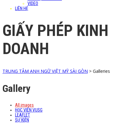
VIDEO
LIÊN HỆ
GIẤY PHÉP KINH
DOANH
TRUNG TÂM ANH NGỮ VIỆT MỸ SÀI GÒN
>
Galleries
Gallery
All images
HỌC VIÊN VUSG
LEAFLET
SỰ KIỆN