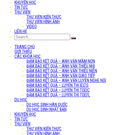
KHUYẾN HỌC
TIN TỨC
THƯ VIỆN
THƯ VIỆN KIẾN THỨC
THƯ VIỆN HÌNH ẢNH
VIDEO
LIÊN HỆ
TRANG CHỦ
GIỚI THIỆU
CÁC KHÓA HỌC
ĐẢM BẢO KẾT QUẢ – ANH VĂN MẦM NON
ĐẢM BẢO KẾT QUẢ – ANH VĂN THIẾU NHI
ĐẢM BẢO KẾT QUẢ – ANH VĂN THIẾU NIÊN
ĐẢM BẢO KẾT QUẢ – ANH VĂN GIAO TIẾP
ĐẢM BẢO KẾT QUẢ – ANH VĂN LUYỆN NGHE NÓI
ĐẢM BẢO KẾT QUẢ – LUYỆN THI IELTS
ĐẢM BẢO KẾT QUẢ – LUYỆN THI TOEIC
ĐẢM BẢO KẾT QUẢ – LUYỆN THI TOEFL
DU HỌC
DU HỌC SINH HÀN QUỐC
DU HỌC SINH NHẬT BẢN
KHUYẾN HỌC
TIN TỨC
THƯ VIỆN
THƯ VIỆN KIẾN THỨC
THƯ VIỆN HÌNH ẢNH