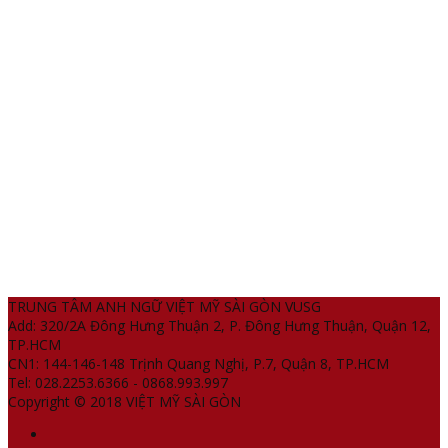
TRUNG TÂM ANH NGỮ VIỆT MỸ SÀI GÒN VUSG
Add: 320/2A Đông Hưng Thuận 2, P. Đông Hưng Thuận, Quận 12,
TP.HCM
CN1: 144-146-148 Trịnh Quang Nghị, P.7, Quận 8, TP.HCM
Tel: 028.2253.6366 - 0868.993.997
Copyright © 2018 VIỆT MỸ SÀI GÒN