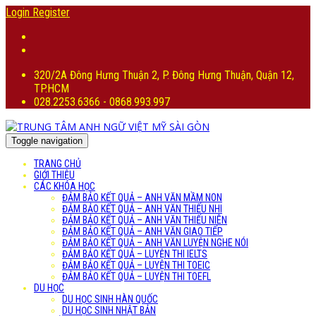
Login
Register
320/2A Đông Hưng Thuận 2, P. Đông Hưng Thuận, Quận 12,
TP.HCM
028.2253.6366 - 0868.993.997
Toggle navigation
TRANG CHỦ
GIỚI THIỆU
CÁC KHÓA HỌC
ĐẢM BẢO KẾT QUẢ – ANH VĂN MẦM NON
ĐẢM BẢO KẾT QUẢ – ANH VĂN THIẾU NHI
ĐẢM BẢO KẾT QUẢ – ANH VĂN THIẾU NIÊN
ĐẢM BẢO KẾT QUẢ – ANH VĂN GIAO TIẾP
ĐẢM BẢO KẾT QUẢ – ANH VĂN LUYỆN NGHE NÓI
ĐẢM BẢO KẾT QUẢ – LUYỆN THI IELTS
ĐẢM BẢO KẾT QUẢ – LUYỆN THI TOEIC
ĐẢM BẢO KẾT QUẢ – LUYỆN THI TOEFL
DU HỌC
DU HỌC SINH HÀN QUỐC
DU HỌC SINH NHẬT BẢN