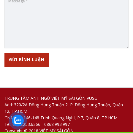
TRUNG TÂM ANH NGỮ VIỆT MỸ SÀI GÒN VUSG
Add: 320/2A Đông Hưng Thuận 2, P. Đông Hưng Thuận, Quận
12, TP.HCM
CN1: 144-146-148 Trịnh Quang Nghị, P.7, Quận 8, TP.HCM
Tel: 028.2253.6366 - 0868.993.997
Copyright © 2018 VIỆT MỸ SÀI GÒN