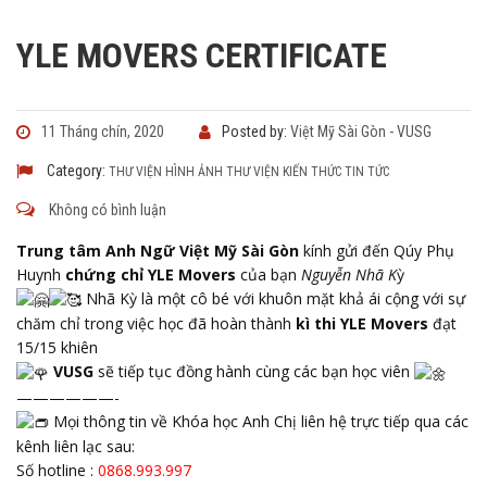
YLE MOVERS CERTIFICATE
11 Tháng chín, 2020
Posted by:
Việt Mỹ Sài Gòn - VUSG
Category:
THƯ VIỆN HÌNH ẢNH
THƯ VIỆN KIẾN THỨC
TIN TỨC
Không có bình luận
Trung tâm Anh Ngữ Việt Mỹ Sài Gòn
kính gửi đến Qúy Phụ
Huynh
chứng chỉ YLE Movers
của bạn
Nguyễn Nhã K
ỳ
Nhã Kỳ là một cô bé với khuôn mặt khả ái cộng với sự
chăm chỉ trong việc học đã hoàn thành
kì thi YLE Movers
đạt
15/15 khiên
VUSG
sẽ tiếp tục đồng hành cùng các bạn học viên
——————-
Mọi thông tin về Khóa học Anh Chị liên hệ trực tiếp qua các
kênh liên lạc sau:
Số hotline :
0868.993.997