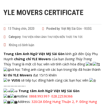
YLE MOVERS CERTIFICATE
13 Tháng chín, 2020
Posted by:
Việt Mỹ Sài Gòn - VUSG
Category:
THƯ VIỆN HÌNH ẢNH
THƯ VIỆN KIẾN THỨC
TIN TỨC
Không có bình luận
Trung tâm Anh Ngữ Việt Mỹ Sài Gòn
kính gửi đến Qúy Phụ
Huynh
chứng chỉ YLE Movers
của bạn
Dương Thùy Trang
Thùy Trang là một cô học viên với tính cách hòa đồng
và học Tiếng anh cùng với các bạn trong lớp đã hoàn thành
kì thi YLE Movers
đạt 15/15 khiên
VUSG
sẽ tiếp tục đồng hành cùng các bạn học viên
——————-
Trung tâm Anh Ngữ Việt Mỹ Sài Gòn
Hotline:
0868.993.997- 028.22536366
Address:
320/2A Đông Hưng Thuận 2, P. Đông Hưng