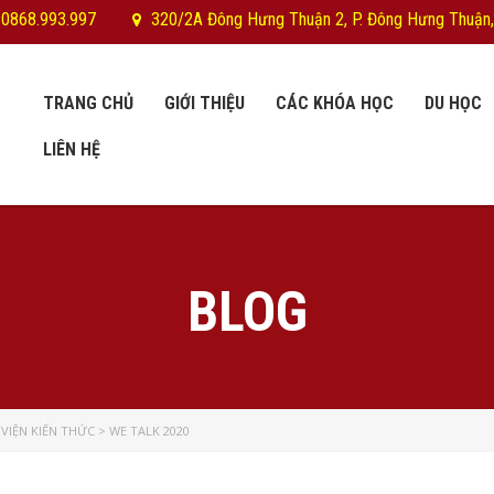
 0868.993.997
320/2A Đông Hưng Thuận 2, P. Đông Hưng Thuận,
TRANG CHỦ
GIỚI THIỆU
CÁC KHÓA HỌC
DU HỌC
LIÊN HỆ
BLOG
VIỆN KIẾN THỨC
>
WE TALK 2020