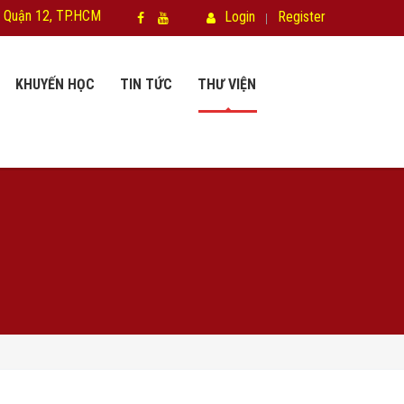
 Quận 12, TP.HCM
Login
Register
KHUYẾN HỌC
TIN TỨC
THƯ VIỆN