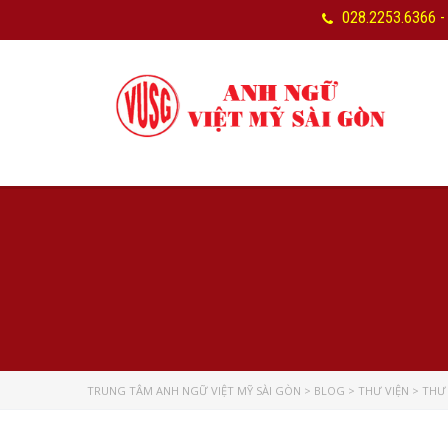
028.2253.6366 -
TRUNG TÂM ANH NGỮ VIỆT MỸ SÀI GÒN
>
BLOG
>
THƯ VIỆN
>
THƯ 