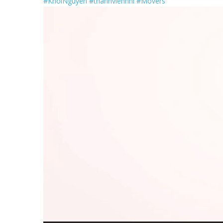
#KhôiNguyên
#thànhviênnhí
#Movers
Trình
chơi
Video