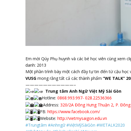
Em mời Qúy Phụ huynh và các bé học viên cùng xem cli
danh: 2013
Một phần trình bày một cách đầy tự tin đến từ cậu học 
VUSG
mong rằng tất cả các thành phẩm
“WE TALK” 20
———————————–
Trung tâm Anh Ngữ Việt Mỹ Sài Gòn
Hotline:
0868.993.997- 028.22536366
Address:
320/2A Đông Hưng Thuận 2, P. Đông 
FB:
https://www.facebook.com/
Website:
http://vietmysaigon.edu.vn
#Trungtâm
#Anhngữ
#ViệtMỹSàiGòn
#WETALK2020