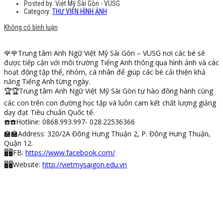
Posted by:
Việt Mỹ Sài Gòn - VUSG
Category:
THƯ VIỆN HÌNH ẢNH
Không có bình luận
🌹
🌹
Trung tâm Anh Ngữ Việt Mỹ Sài Gòn – VUSG nơi các bé sẽ
được tiếp cận với môi trường Tiếng Anh thông qua hình ảnh và các
hoạt động tập thể, nhóm, cá nhân để giúp các bé cải thiện khả
năng Tiếng Anh từng ngày.
🏆
🏆
Trung tâm Anh Ngữ Việt Mỹ Sài Gòn tự hào đồng hành cùng
các con trên con đường học tập và luôn cam kết chất lượng giảng
dạy đạt Tiêu chuẩn Quốc tế.
☎️
☎️
Hotline: 0868.993.997- 028.22536366
🏫
🏫
Address: 320/2A Đông Hưng Thuận 2, P. Đông Hưng Thuận,
Quận 12.
🖥
🖥
FB:
https://
www.facebook.com/
🖥
🖥
Website:
http://vietmysaigon.edu.vn