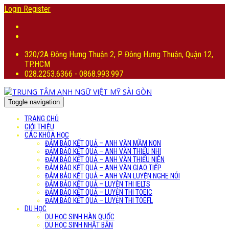
Login
Register
320/2A Đông Hưng Thuận 2, P. Đông Hưng Thuận, Quận 12,
TP.HCM
028.2253.6366 - 0868.993.997
Toggle navigation
TRANG CHỦ
GIỚI THIỆU
CÁC KHÓA HỌC
ĐẢM BẢO KẾT QUẢ – ANH VĂN MẦM NON
ĐẢM BẢO KẾT QUẢ – ANH VĂN THIẾU NHI
ĐẢM BẢO KẾT QUẢ – ANH VĂN THIẾU NIÊN
ĐẢM BẢO KẾT QUẢ – ANH VĂN GIAO TIẾP
ĐẢM BẢO KẾT QUẢ – ANH VĂN LUYỆN NGHE NÓI
ĐẢM BẢO KẾT QUẢ – LUYỆN THI IELTS
ĐẢM BẢO KẾT QUẢ – LUYỆN THI TOEIC
ĐẢM BẢO KẾT QUẢ – LUYỆN THI TOEFL
DU HỌC
DU HỌC SINH HÀN QUỐC
DU HỌC SINH NHẬT BẢN