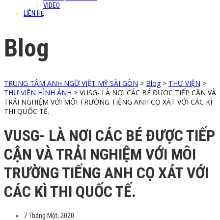
VIDEO
LIÊN HỆ
Blog
TRUNG TÂM ANH NGỮ VIỆT MỸ SÀI GÒN
>
Blog
>
THƯ VIỆN
>
THƯ VIỆN HÌNH ẢNH
>
VUSG- LÀ NƠI CÁC BÉ ĐƯỢC TIẾP CẬN VÀ
TRẢI NGHIỆM VỚI MÔI TRƯỜNG TIẾNG ANH CỌ XÁT VỚI CÁC KÌ
THI QUỐC TẾ.
VUSG- LÀ NƠI CÁC BÉ ĐƯỢC TIẾP
CẬN VÀ TRẢI NGHIỆM VỚI MÔI
TRƯỜNG TIẾNG ANH CỌ XÁT VỚI
CÁC KÌ THI QUỐC TẾ.
7 Tháng Một, 2020