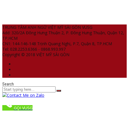
TRUNG TÂM ANH NGỮ VIỆT MỸ SÀI GÒN VUSG
Add: 320/2A Đông Hưng Thuận 2, P. Đông Hưng Thuận, Quận 12,
TP.HCM
CN1: 144-146-148 Trịnh Quang Nghị, P.7, Quận 8, TP.HCM
Tel: 028.2253.6366 - 0868.993.997
Copyright © 2018 VIỆT MỸ SÀI GÒN
Search
GỌI VUSG