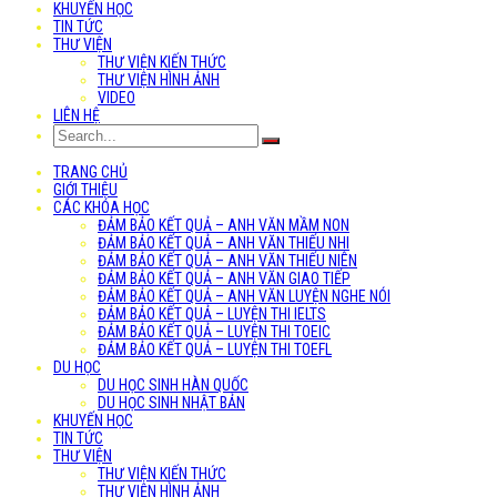
KHUYẾN HỌC
TIN TỨC
THƯ VIỆN
THƯ VIỆN KIẾN THỨC
THƯ VIỆN HÌNH ẢNH
VIDEO
LIÊN HỆ
TRANG CHỦ
GIỚI THIỆU
CÁC KHÓA HỌC
ĐẢM BẢO KẾT QUẢ – ANH VĂN MẦM NON
ĐẢM BẢO KẾT QUẢ – ANH VĂN THIẾU NHI
ĐẢM BẢO KẾT QUẢ – ANH VĂN THIẾU NIÊN
ĐẢM BẢO KẾT QUẢ – ANH VĂN GIAO TIẾP
ĐẢM BẢO KẾT QUẢ – ANH VĂN LUYỆN NGHE NÓI
ĐẢM BẢO KẾT QUẢ – LUYỆN THI IELTS
ĐẢM BẢO KẾT QUẢ – LUYỆN THI TOEIC
ĐẢM BẢO KẾT QUẢ – LUYỆN THI TOEFL
DU HỌC
DU HỌC SINH HÀN QUỐC
DU HỌC SINH NHẬT BẢN
KHUYẾN HỌC
TIN TỨC
THƯ VIỆN
THƯ VIỆN KIẾN THỨC
THƯ VIỆN HÌNH ẢNH