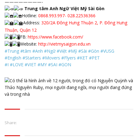
————————-
Trung tâm Anh Ngữ Việt Mỹ Sài Gòn
Hotline:
0868.993.997- 028.22536366
Address:
320/2A Đông Hưng Thuận 2, P. Đông Hưng
Thuận, Quận 12
FB:
https://www.facebook.com/
Website:
http://vietmysaigon.edu.vn
#Trung
#tâm
#Anh
#Ngữ
#Việt
#Mỹ
#Sài
#Gòn
#VUSG
#English
#Starters
#Movers
#Flyers
#KET
#PET
#I
#LOVE
#VIET
#MY
#SAI
#GON
Share: