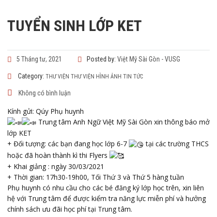
TUYỂN SINH LỚP KET
5 Tháng tư, 2021
Posted by:
Việt Mỹ Sài Gòn - VUSG
Category:
THƯ VIỆN
THƯ VIỆN HÌNH ẢNH
TIN TỨC
Không có bình luận
Kính gửi: Qúy Phụ huynh
Trung tâm Anh Ngữ Việt Mỹ Sài Gòn xin thông báo mở
lớp KET
+ Đối tượng: các bạn đang học lớp 6-7
tại các trường THCS
hoặc đã hoàn thành kì thi Flyers
+ Khai giảng : ngày 30/03/2021
+ Thời gian: 17h30-19h00, Tối Thứ 3 và Thứ 5 hàng tuần
Phụ huynh có nhu cầu cho các bé đăng ký lớp học trên, xin liên
hệ với Trung tâm để được kiểm tra năng lực miễn phí và hưởng
chính sách ưu đãi học phí tại Trung tâm.