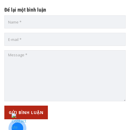
Để lại một bình luận
TRUNG TÂM ANH NGỮ VIỆT MỸ SÀI GÒN VUSG
Add: 320/2A Đông Hưng Thuận 2, P. Đông Hưng Thuận, Quận
12, TP.HCM
CN1: 144-146-148 Trịnh Quang Nghị, P.7, Quận 8, TP.HCM