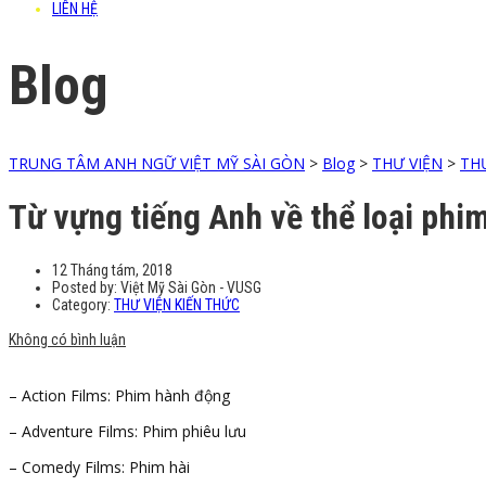
LIÊN HỆ
Blog
TRUNG TÂM ANH NGỮ VIỆT MỸ SÀI GÒN
>
Blog
>
THƯ VIỆN
>
THƯ
Từ vựng tiếng Anh về thể loại phi
12 Tháng tám, 2018
Posted by:
Việt Mỹ Sài Gòn - VUSG
Category:
THƯ VIỆN KIẾN THỨC
Không có bình luận
– Action Films: Phim hành động
– Adventure Films: Phim phiêu lưu
– Comedy Films: Phim hài