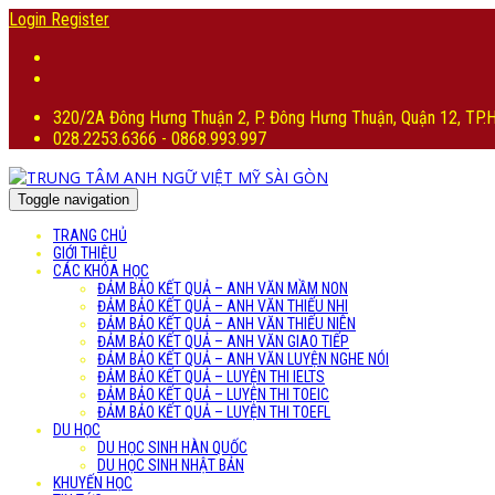
Login
Register
320/2A Đông Hưng Thuận 2, P. Đông Hưng Thuận, Quận 12, TP
028.2253.6366 - 0868.993.997
Toggle navigation
TRANG CHỦ
GIỚI THIỆU
CÁC KHÓA HỌC
ĐẢM BẢO KẾT QUẢ – ANH VĂN MẦM NON
ĐẢM BẢO KẾT QUẢ – ANH VĂN THIẾU NHI
ĐẢM BẢO KẾT QUẢ – ANH VĂN THIẾU NIÊN
ĐẢM BẢO KẾT QUẢ – ANH VĂN GIAO TIẾP
ĐẢM BẢO KẾT QUẢ – ANH VĂN LUYỆN NGHE NÓI
ĐẢM BẢO KẾT QUẢ – LUYỆN THI IELTS
ĐẢM BẢO KẾT QUẢ – LUYỆN THI TOEIC
ĐẢM BẢO KẾT QUẢ – LUYỆN THI TOEFL
DU HỌC
DU HỌC SINH HÀN QUỐC
DU HỌC SINH NHẬT BẢN
KHUYẾN HỌC