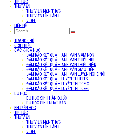
TIN TỨC
THƯ VIỆN
THƯ VIỆN KIẾN THỨC
THƯ VIỆN HÌNH ẢNH
VIDEO
LIÊN HỆ
TRANG CHỦ
GIỚI THIỆU
CÁC KHÓA HỌC
ĐẢM BẢO KẾT QUẢ – ANH VĂN MẦM NON
ĐẢM BẢO KẾT QUẢ – ANH VĂN THIẾU NHI
ĐẢM BẢO KẾT QUẢ – ANH VĂN THIẾU NIÊN
ĐẢM BẢO KẾT QUẢ – ANH VĂN GIAO TIẾP
ĐẢM BẢO KẾT QUẢ – ANH VĂN LUYỆN NGHE NÓI
ĐẢM BẢO KẾT QUẢ – LUYỆN THI IELTS
ĐẢM BẢO KẾT QUẢ – LUYỆN THI TOEIC
ĐẢM BẢO KẾT QUẢ – LUYỆN THI TOEFL
DU HỌC
DU HỌC SINH HÀN QUỐC
DU HỌC SINH NHẬT BẢN
KHUYẾN HỌC
TIN TỨC
THƯ VIỆN
THƯ VIỆN KIẾN THỨC
THƯ VIỆN HÌNH ẢNH
VIDEO