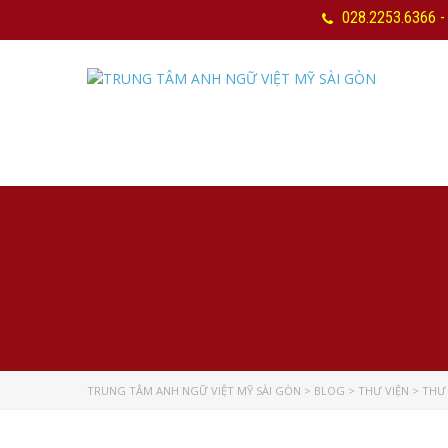
028.2253.6366 -
TRUNG TÂM ANH NGỮ VIỆT MỸ SÀI GÒN
>
BLOG
>
THƯ VIỆN
>
THƯ 