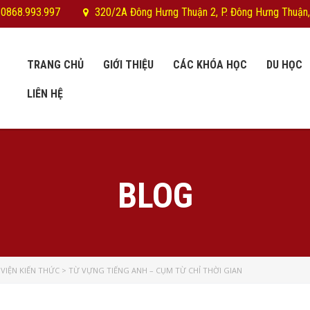
 0868.993.997
320/2A Đông Hưng Thuận 2, P. Đông Hưng Thuận,
TRANG CHỦ
GIỚI THIỆU
CÁC KHÓA HỌC
DU HỌC
LIÊN HỆ
BLOG
VIỆN KIẾN THỨC
>
TỪ VỰNG TIẾNG ANH – CỤM TỪ CHỈ THỜI GIAN