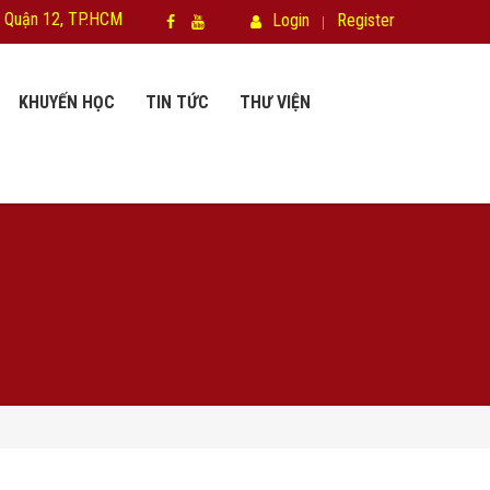
 Quận 12, TP.HCM
Login
Register
KHUYẾN HỌC
TIN TỨC
THƯ VIỆN