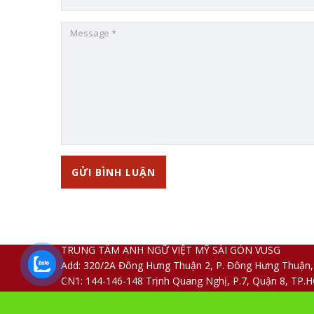
TRUNG TÂM ANH NGỮ VIỆT MỸ SÀI GÒN VUSG
Add: 320/2A Đông Hưng Thuận 2, P. Đông Hưng Thuận
CN1: 144-146-148 Trịnh Quang Nghị, P.7, Quận 8, TP.
Tel: 028.2253.6366 - 0868.993.997
Copyright © 2018 VIỆT MỸ SÀI GÒN