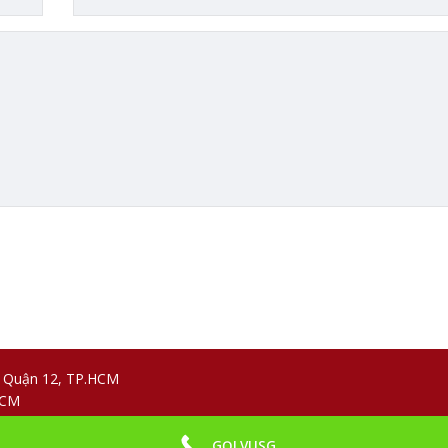
, Quận 12, TP.HCM
HCM
GỌI VUSG