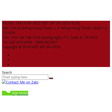
TRUNG TÂM ANH NGỮ VIỆT MỸ SÀI GÒN VUSG
Add: 320/2A Đông Hưng Thuận 2, P. Đông Hưng Thuận, Quận 12,
TP.HCM
CN1: 144-146-148 Trịnh Quang Nghị, P.7, Quận 8, TP.HCM
Tel: 028.2253.6366 - 0868.993.997
Copyright © 2018 VIỆT MỸ SÀI GÒN
Search
GỌI VUSG