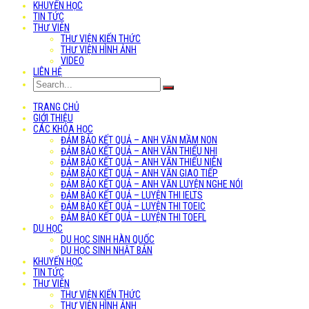
KHUYẾN HỌC
TIN TỨC
THƯ VIỆN
THƯ VIỆN KIẾN THỨC
THƯ VIỆN HÌNH ẢNH
VIDEO
LIÊN HỆ
TRANG CHỦ
GIỚI THIỆU
CÁC KHÓA HỌC
ĐẢM BẢO KẾT QUẢ – ANH VĂN MẦM NON
ĐẢM BẢO KẾT QUẢ – ANH VĂN THIẾU NHI
ĐẢM BẢO KẾT QUẢ – ANH VĂN THIẾU NIÊN
ĐẢM BẢO KẾT QUẢ – ANH VĂN GIAO TIẾP
ĐẢM BẢO KẾT QUẢ – ANH VĂN LUYỆN NGHE NÓI
ĐẢM BẢO KẾT QUẢ – LUYỆN THI IELTS
ĐẢM BẢO KẾT QUẢ – LUYỆN THI TOEIC
ĐẢM BẢO KẾT QUẢ – LUYỆN THI TOEFL
DU HỌC
DU HỌC SINH HÀN QUỐC
DU HỌC SINH NHẬT BẢN
KHUYẾN HỌC
TIN TỨC
THƯ VIỆN
THƯ VIỆN KIẾN THỨC
THƯ VIỆN HÌNH ẢNH