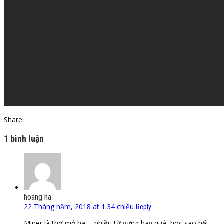
Share:
1 bình luận
hoang ha
22 Tháng năm, 2018 at 1:34 chiều
Reply
Miner là thợ mỏ ha…. nhiều từ vựng hay quá, hoc sao hết