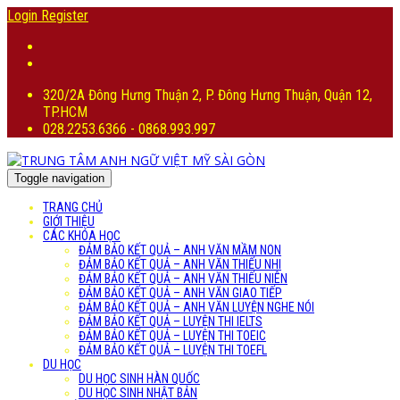
Login
Register
320/2A Đông Hưng Thuận 2, P. Đông Hưng Thuận, Quận 12,
TP.HCM
028.2253.6366 - 0868.993.997
Toggle navigation
TRANG CHỦ
GIỚI THIỆU
CÁC KHÓA HỌC
ĐẢM BẢO KẾT QUẢ – ANH VĂN MẦM NON
ĐẢM BẢO KẾT QUẢ – ANH VĂN THIẾU NHI
ĐẢM BẢO KẾT QUẢ – ANH VĂN THIẾU NIÊN
ĐẢM BẢO KẾT QUẢ – ANH VĂN GIAO TIẾP
ĐẢM BẢO KẾT QUẢ – ANH VĂN LUYỆN NGHE NÓI
ĐẢM BẢO KẾT QUẢ – LUYỆN THI IELTS
ĐẢM BẢO KẾT QUẢ – LUYỆN THI TOEIC
ĐẢM BẢO KẾT QUẢ – LUYỆN THI TOEFL
DU HỌC
DU HỌC SINH HÀN QUỐC
DU HỌC SINH NHẬT BẢN