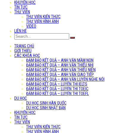
KHUYẾN HỌC
TIN TỨC
THƯ VIỆN
THƯ VIỆN KIẾN THỨC
THƯ VIỆN HÌNH ẢNH
VIDEO
LIÊN HỆ
TRANG CHỦ
GIỚI THIỆU
CÁC KHÓA HỌC
ĐẢM BẢO KẾT QUẢ – ANH VĂN MẦM NON
ĐẢM BẢO KẾT QUẢ – ANH VĂN THIẾU NHI
ĐẢM BẢO KẾT QUẢ – ANH VĂN THIẾU NIÊN
ĐẢM BẢO KẾT QUẢ – ANH VĂN GIAO TIẾP
ĐẢM BẢO KẾT QUẢ – ANH VĂN LUYỆN NGHE NÓI
ĐẢM BẢO KẾT QUẢ – LUYỆN THI IELTS
ĐẢM BẢO KẾT QUẢ – LUYỆN THI TOEIC
ĐẢM BẢO KẾT QUẢ – LUYỆN THI TOEFL
DU HỌC
DU HỌC SINH HÀN QUỐC
DU HỌC SINH NHẬT BẢN
KHUYẾN HỌC
TIN TỨC
THƯ VIỆN
THƯ VIỆN KIẾN THỨC
THƯ VIỆN HÌNH ẢNH