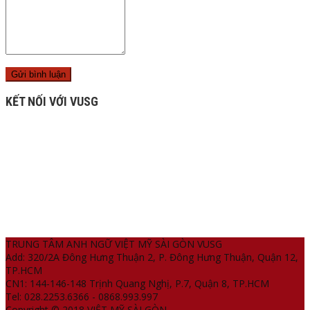
KẾT NỐI VỚI VUSG
TRUNG TÂM ANH NGỮ VIỆT MỸ SÀI GÒN VUSG
Add: 320/2A Đông Hưng Thuận 2, P. Đông Hưng Thuận, Quận 12,
TP.HCM
CN1: 144-146-148 Trịnh Quang Nghị, P.7, Quận 8, TP.HCM
Tel: 028.2253.6366 - 0868.993.997
Copyright © 2018 VIỆT MỸ SÀI GÒN