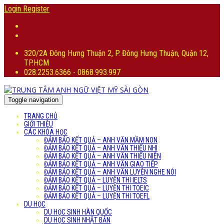
Login
Register
320/2A Đông Hưng Thuận 2, P. Đông Hưng Thuận, Quận 12,
TP.HCM
028.2253.6366 - 0868.993.997
Toggle navigation
TRANG CHỦ
GIỚI THIỆU
CÁC KHÓA HỌC
ĐẢM BẢO KẾT QUẢ – ANH VĂN MẦM NON
ĐẢM BẢO KẾT QUẢ – ANH VĂN THIẾU NHI
ĐẢM BẢO KẾT QUẢ – ANH VĂN THIẾU NIÊN
ĐẢM BẢO KẾT QUẢ – ANH VĂN GIAO TIẾP
ĐẢM BẢO KẾT QUẢ – ANH VĂN LUYỆN NGHE NÓI
ĐẢM BẢO KẾT QUẢ – LUYỆN THI IELTS
ĐẢM BẢO KẾT QUẢ – LUYỆN THI TOEIC
ĐẢM BẢO KẾT QUẢ – LUYỆN THI TOEFL
DU HỌC
DU HỌC SINH HÀN QUỐC
DU HỌC SINH NHẬT BẢN