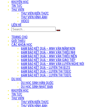
KHUYẾN HỌC
TIN TỨC
THƯ VIỆN
THƯ VIỆN KIẾN THỨC
THƯ VIỆN HÌNH ẢNH
VIDEO
LIÊN HỆ
TRANG CHỦ
GIỚI THIỆU
CÁC KHÓA HỌC
ĐẢM BẢO KẾT QUẢ – ANH VĂN MẦM NON
ĐẢM BẢO KẾT QUẢ – ANH VĂN THIẾU NHI
ĐẢM BẢO KẾT QUẢ – ANH VĂN THIẾU NIÊN
ĐẢM BẢO KẾT QUẢ – ANH VĂN GIAO TIẾP
ĐẢM BẢO KẾT QUẢ – ANH VĂN LUYỆN NGHE NÓI
ĐẢM BẢO KẾT QUẢ – LUYỆN THI IELTS
ĐẢM BẢO KẾT QUẢ – LUYỆN THI TOEIC
ĐẢM BẢO KẾT QUẢ – LUYỆN THI TOEFL
DU HỌC
DU HỌC SINH HÀN QUỐC
DU HỌC SINH NHẬT BẢN
KHUYẾN HỌC
TIN TỨC
THƯ VIỆN
THƯ VIỆN KIẾN THỨC
THƯ VIỆN HÌNH ẢNH