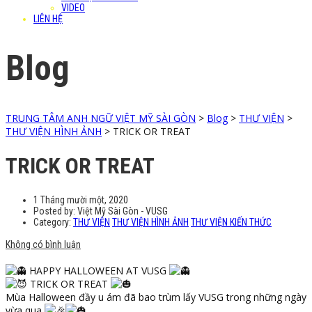
VIDEO
LIÊN HỆ
Blog
TRUNG TÂM ANH NGỮ VIỆT MỸ SÀI GÒN
>
Blog
>
THƯ VIỆN
>
THƯ VIỆN HÌNH ẢNH
>
TRICK OR TREAT
TRICK OR TREAT
1 Tháng mười một, 2020
Posted by:
Việt Mỹ Sài Gòn - VUSG
Category:
THƯ VIỆN
THƯ VIỆN HÌNH ẢNH
THƯ VIỆN KIẾN THỨC
Không có bình luận
HAPPY HALLOWEEN AT VUSG
TRICK OR TREAT
Mùa Halloween đầy u ám đã bao trùm lấy VUSG trong những ngày
vừa qua