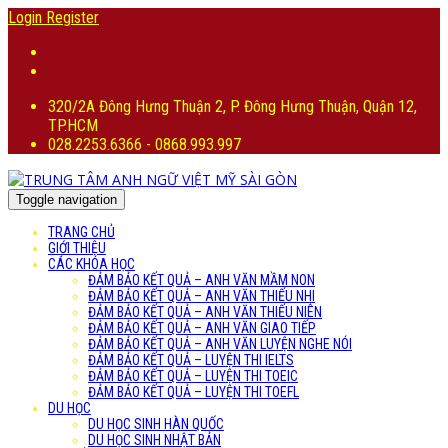
Login
Register
320/2A Đông Hưng Thuận 2, P. Đông Hưng Thuận, Quận 12,
TP.HCM
028.2253.6366 - 0868.993.997
Toggle navigation
TRANG CHỦ
GIỚI THIỆU
CÁC KHÓA HỌC
ĐẢM BẢO KẾT QUẢ – ANH VĂN MẦM NON
ĐẢM BẢO KẾT QUẢ – ANH VĂN THIẾU NHI
ĐẢM BẢO KẾT QUẢ – ANH VĂN THIẾU NIÊN
ĐẢM BẢO KẾT QUẢ – ANH VĂN GIAO TIẾP
ĐẢM BẢO KẾT QUẢ – ANH VĂN LUYỆN NGHE NÓI
ĐẢM BẢO KẾT QUẢ – LUYỆN THI IELTS
ĐẢM BẢO KẾT QUẢ – LUYỆN THI TOEIC
ĐẢM BẢO KẾT QUẢ – LUYỆN THI TOEFL
DU HỌC
DU HỌC SINH HÀN QUỐC
DU HỌC SINH NHẬT BẢN