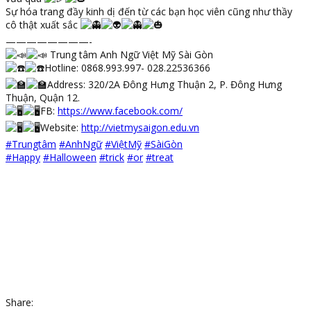
Sự hóa trang đầy kinh dị đến từ các bạn học viên cũng như thầy
cô thật xuất sắc
————————-
Trung tâm Anh Ngữ Việt Mỹ Sài Gòn
Hotline: 0868.993.997- 028.22536366
Address: 320/2A Đông Hưng Thuận 2, P. Đông Hưng
Thuận, Quận 12.
FB:
https://www.facebook.com/
Website:
http://vietmysaigon.edu.vn
#Trungtâm
#AnhNgữ
#ViệtMỹ
#SàiGòn
#Happy
#Halloween
#trick
#or
#treat
Share: