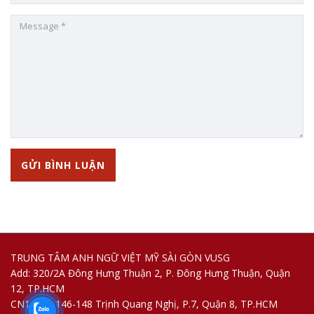
TRUNG TÂM ANH NGỮ VIỆT MỸ SÀI GÒN VUSG
Add: 320/2A Đông Hưng Thuận 2, P. Đông Hưng Thuận, Quận
12, TP.HCM
CN1: 144-146-148 Trịnh Quang Nghị, P.7, Quận 8, TP.HCM