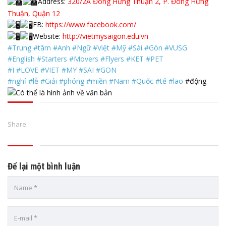
Address:
320/2A Đông Hưng Thuận 2, P. Đông Hưng
Thuận, Quận 12
FB:
https://www.facebook.com/
Website:
http://vietmysaigon.edu.vn
#Trung
#tâm
#Anh
#Ngữ
#Việt
#Mỹ
#Sài
#Gòn
#VUSG
#English
#Starters
#Movers
#Flyers
#KET
#PET
#I
#LOVE
#VIET
#MY
#SAI
#GON
#nghỉ
#lễ
#Giải
#phóng
#miền
#Nam
#Quốc
#tế
#lao
#động
Share:
Để lại một bình luận