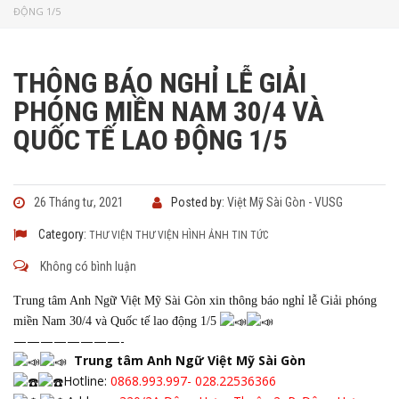
ĐỘNG 1/5
THÔNG BÁO NGHỈ LỄ GIẢI
PHÓNG MIỀN NAM 30/4 VÀ
QUỐC TẾ LAO ĐỘNG 1/5
26 Tháng tư, 2021
Posted by:
Việt Mỹ Sài Gòn - VUSG
Category:
THƯ VIỆN
THƯ VIỆN HÌNH ẢNH
TIN TỨC
Không có bình luận
Trung tâm Anh Ngữ Việt Mỹ Sài Gòn xin thông báo nghỉ lễ Giải phóng
miền Nam 30/4 và Quốc tế lao động 1/5
————————-
Trung tâm Anh Ngữ Việt Mỹ Sài Gòn
Hotline:
0868.993.997- 028.22536366