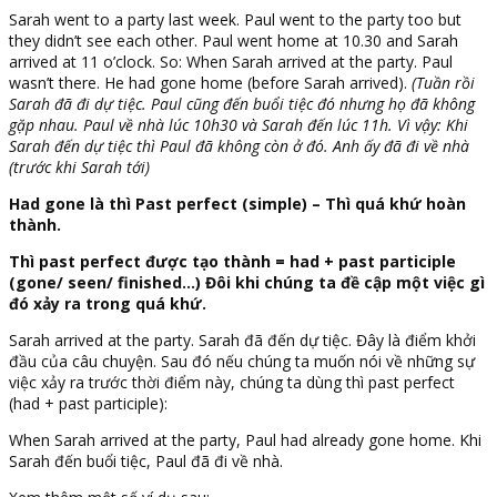
Sarah went to a party last week. Paul went to the party too but
they didn’t see each other. Paul went home at 10.30 and Sarah
arrived at 11 o’clock. So: When Sarah arrived at the party. Paul
wasn’t there. He had gone home (before Sarah arrived).
(Tuần rồi
Sarah đã đi dự tiệc. Paul cũng đến buổi tiệc đó nhưng họ đã không
gặp nhau. Paul về nhà lúc 10h30 và Sarah đến lúc 11h. Vì vậy: Khi
Sarah đến dự tiệc thì Paul đã không còn ở đó. Anh ấy đã đi về nhà
(trước khi Sarah tới)
Had gone là thì Past perfect (simple) – Thì quá khứ hoàn
thành.
Thì past perfect được tạo thành = had + past participle
(gone/ seen/ finished…) Đôi khi chúng ta đề cập một việc gì
đó xảy ra trong quá khứ.
Sarah arrived at the party. Sarah đã đến dự tiệc. Đây là điểm khởi
đầu của câu chuyện. Sau đó nếu chúng ta muốn nói về những sự
việc xảy ra trước thời điểm này, chúng ta dùng thì past perfect
(had + past participle):
When Sarah arrived at the party, Paul had already gone home. Khi
Sarah đến buổi tiệc, Paul đã đi về nhà.