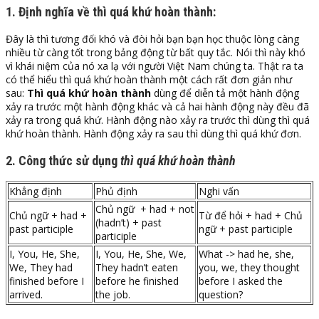
1. Định nghĩa về thì quá khứ hoàn thành:
Đây là thì tương đối khó và đòi hỏi bạn bạn học thuộc lòng càng
nhiều từ càng tốt trong bảng động từ bất quy tắc. Nói thì này khó
vì khái niệm của nó xa lạ với người Việt Nam chúng ta. Thật ra ta
có thể hiểu thì quá khứ hoàn thành một cách rất đơn giản như
sau:
Thì quá khứ hoàn thành
dùng để diễn tả một hành động
xảy ra trước một hành động khác và cả hai hành động này đều đã
xảy ra trong quá khứ. Hành động nào xảy ra trước thì dùng thì quá
khứ hoàn thành. Hành động xảy ra sau thì dùng thì quá khứ đơn.
2. Công thức sử dụng
thì quá khứ hoàn thành
Khẳng định
Phủ định
Nghi vấn
Chủ ngữ + had + not
Chủ ngữ + had +
Từ để hỏi + had + Chủ
(hadn’t) + past
past participle
ngữ + past participle
participle
I, You, He, She,
I, You, He, She, We,
What -> had he, she,
We, They had
They hadn’t eaten
you, we, they thought
finished before I
before he finished
before I asked the
arrived.
the job.
question?