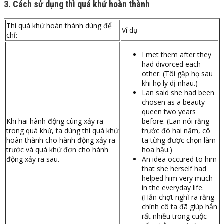
3. Cách sử dụng thì quá khứ hoàn thành
Thì quá khứ hoàn thành dùng để
Ví dụ
chỉ:
I met them after they
had divorced each
other. (Tôi gặp họ sau
khi họ ly dị nhau.)
Lan said she had been
chosen as a beauty
queen two years
Khi hai hành động cùng xảy ra
before. (Lan nói rằng
trong quá khứ, ta dùng thì quá khứ
trước đó hai năm, cô
hoàn thành cho hành động xảy ra
ta từng được chọn làm
trước và quá khứ đơn cho hành
hoa hậu.)
động xảy ra sau.
An idea occured to him
that she herself had
helped him very much
in the everyday life.
(Hắn chợt nghĩ ra rằng
chính cô ta đã giúp hắn
rất nhiều trong cuộc