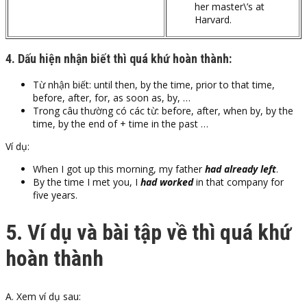
her master\’s at
Harvard.
4. Dấu hiện nhận biết thì quá khứ hoàn thành:
Từ nhận biết: until then, by the time, prior to that time,
before, after, for, as soon as, by, …
Trong câu thường có các từ: before, after, when by, by the
time, by the end of + time in the past …
Ví dụ:
When
I got up this morning, my father
had already left
.
By the time
I met you, I
had worked
in that company for
five years.
5. Ví dụ và bài tập về thì quá khứ
hoàn thành
A. Xem ví dụ sau: