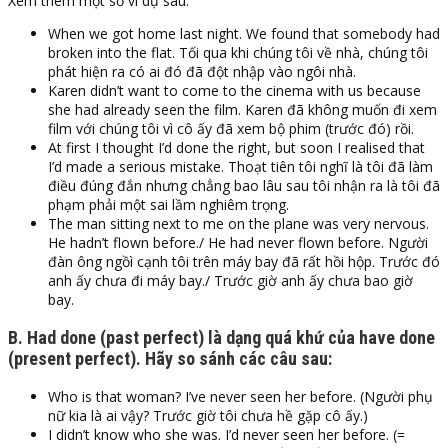
Xem thêm một số ví dụ sau:
When we got home last night. We found that somebody had
broken into the flat. Tối qua khi chúng tôi về nhà, chúng tôi
phát hiện ra có ai đó đã đột nhập vào ngôi nhà.
Karen didn’t want to come to the cinema with us because
she had already seen the film. Karen đã không muốn đi xem
film với chúng tôi vì cô ấy đã xem bộ phim (trước đó) rồi.
At first I thought I’d done the right, but soon I realised that
I’d made a serious mistake. Thoạt tiên tôi nghĩ là tôi đã làm
điều đúng đắn nhưng chẳng bao lâu sau tôi nhận ra là tôi đã
phạm phải một sai lầm nghiêm trọng.
The man sitting next to me on the plane was very nervous.
He hadn’t flown before./ He had never flown before. Người
đàn ông ngồì cạnh tôi trên máy bay đã rất hồi hộp. Trước đó
anh ấy chưa đi máy bay./ Trước giờ anh ấy chưa bao giờ
bay.
B. Had done (past perfect) là dạng quá khứ của have done
(present perfect). Hãy so sánh các câu sau:
Who is that woman? I’ve never seen her before. (Người phụ
nữ kia là ai vậy? Trước giờ tôi chưa hề gặp cô ấy.)
I didn’t know who she was. I’d never seen her before. (=