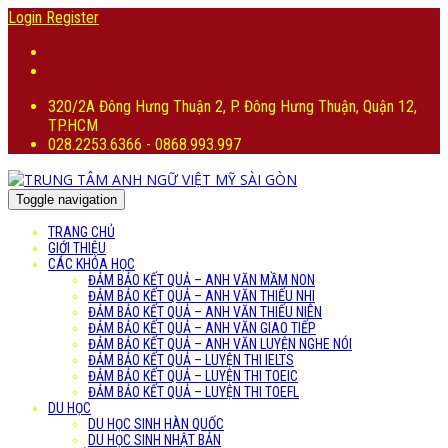
Login
Register
320/2A Đông Hưng Thuận 2, P. Đông Hưng Thuận, Quận 12,
TP.HCM
028.2253.6366 - 0868.993.997
Toggle navigation
TRANG CHỦ
GIỚI THIỆU
CÁC KHÓA HỌC
ĐẢM BẢO KẾT QUẢ – ANH VĂN MẦM NON
ĐẢM BẢO KẾT QUẢ – ANH VĂN THIẾU NHI
ĐẢM BẢO KẾT QUẢ – ANH VĂN THIẾU NIÊN
ĐẢM BẢO KẾT QUẢ – ANH VĂN GIAO TIẾP
ĐẢM BẢO KẾT QUẢ – ANH VĂN LUYỆN NGHE NÓI
ĐẢM BẢO KẾT QUẢ – LUYỆN THI IELTS
ĐẢM BẢO KẾT QUẢ – LUYỆN THI TOEIC
ĐẢM BẢO KẾT QUẢ – LUYỆN THI TOEFL
DU HỌC
DU HỌC SINH HÀN QUỐC
DU HỌC SINH NHẬT BẢN