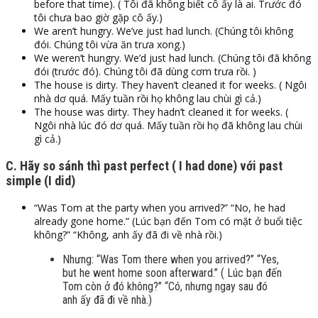
before that time). ( Tôi đã không biết cô ấy là ai. Trước đó
tôi chưa bao giờ gặp cô ấy.)
We aren’t hungry. We’ve just had lunch. (Chúng tôi không
đói. Chúng tôi vừa ăn trưa xong.)
We weren’t hungry. We’d just had lunch. (Chúng tôi đã không
đói (trước đó). Chúng tôi đã dùng cơm trưa rồi. )
The house is dirty. They haven’t cleaned it for weeks. ( Ngôi
nhà dơ quá. Mấy tuần rồi họ không lau chùi gì cả.)
The house was dirty. They hadn’t cleaned it for weeks. (
Ngôi nhà lúc đó dơ quá. Mấy tuần rồi họ đã không lau chùi
gì cả.)
C. Hãy so sánh thì past perfect ( I had done) với past
simple (I did)
“Was Tom at the party when you arrived?” “No, he had
already gone home.” (Lúc bạn đến Tom có mặt ở buổi tiệc
không?” “Không, anh ấy đã đi về nhà rồi.)
Nhưng: “Was Tom there when you arrived?” “Yes,
but he went home soon afterward.” ( Lúc bạn đến
Tom còn ở đó không?” “Có, nhưng ngay sau đó
anh ấy đã đi về nhà.)