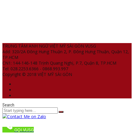
TRUNG TÂM ANH NGỮ VIỆT MỸ SÀI GÒN VUSG
Add: 320/2A Đông Hưng Thuận 2, P. Đông Hưng Thuận, Quận 12,
TP.HCM
CN1: 144-146-148 Trịnh Quang Nghị, P.7, Quận 8, TP.HCM
Tel: 028.2253.6366 - 0868.993.997
Copyright © 2018 VIỆT MỸ SÀI GÒN
Search
GỌI VUSG