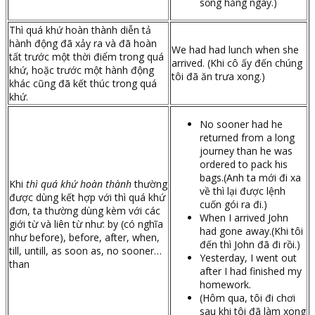
sống hằng ngày.)
Thì quá khứ hoàn thành diễn tả
hành động đã xảy ra và đã hoàn
We had had lunch when she
tất trước một thời điểm trong quá
arrived. (Khi cô ấy đến chúng
khứ, hoặc trước một hành động
tôi đã ăn trưa xong.)
khác cũng đã kết thúc trong quá
khứ.
No sooner had he
returned from a long
journey than he was
ordered to pack his
bags.(Anh ta mới đi xa
Khi
thì quá khứ hoàn thành
thường
về thì lại được lệnh
được dùng kết hợp với thì quá khứ
cuốn gói ra đi.)
đơn, ta thường dùng kèm với các
When I arrived John
giới từ và liên từ như: by (có nghĩa
had gone away.(Khi tôi
như before), before, after, when,
đến thì John đã đi rồi.)
till, untill, as soon as, no sooner…
Yesterday, I went out
than
after I had finished my
homework.
(Hôm qua, tôi đi chơi
sau khi tôi đã làm xong