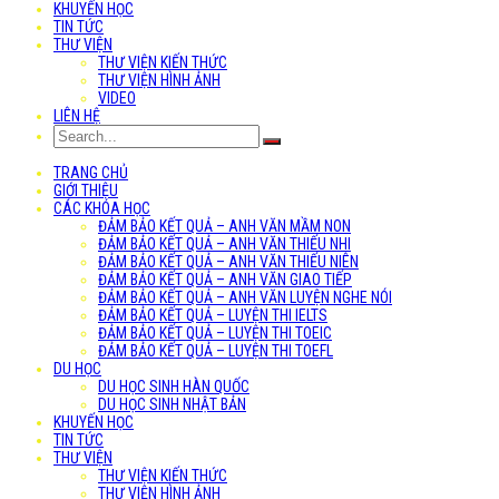
KHUYẾN HỌC
TIN TỨC
THƯ VIỆN
THƯ VIỆN KIẾN THỨC
THƯ VIỆN HÌNH ẢNH
VIDEO
LIÊN HỆ
TRANG CHỦ
GIỚI THIỆU
CÁC KHÓA HỌC
ĐẢM BẢO KẾT QUẢ – ANH VĂN MẦM NON
ĐẢM BẢO KẾT QUẢ – ANH VĂN THIẾU NHI
ĐẢM BẢO KẾT QUẢ – ANH VĂN THIẾU NIÊN
ĐẢM BẢO KẾT QUẢ – ANH VĂN GIAO TIẾP
ĐẢM BẢO KẾT QUẢ – ANH VĂN LUYỆN NGHE NÓI
ĐẢM BẢO KẾT QUẢ – LUYỆN THI IELTS
ĐẢM BẢO KẾT QUẢ – LUYỆN THI TOEIC
ĐẢM BẢO KẾT QUẢ – LUYỆN THI TOEFL
DU HỌC
DU HỌC SINH HÀN QUỐC
DU HỌC SINH NHẬT BẢN
KHUYẾN HỌC
TIN TỨC
THƯ VIỆN
THƯ VIỆN KIẾN THỨC
THƯ VIỆN HÌNH ẢNH