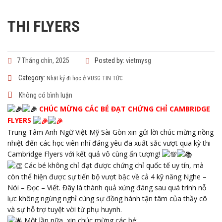
THI FLYERS
7 Tháng chín, 2025
Posted by:
vietmysg
Category:
Nhật ký đi học ở VUSG
TIN TỨC
Không có bình luận
CHÚC MỪNG CÁC BÉ ĐẠT CHỨNG CHỈ CAMBRIDGE
FLYERS
Trung Tâm Anh Ngữ Việt Mỹ Sài Gòn xin gửi lời chúc mừng nồng
nhiệt đến các học viên nhí đáng yêu đã xuất sắc vượt qua kỳ thi
Cambridge Flyers với kết quả vô cùng ấn tượng!
Các bé không chỉ đạt được chứng chỉ quốc tế uy tín, mà
còn thể hiện được sự tiến bộ vượt bậc về cả 4 kỹ năng Nghe –
Nói – Đọc – Viết. Đây là thành quả xứng đáng sau quá trình nỗ
lực không ngừng nghỉ cùng sự đồng hành tận tâm của thầy cô
và sự hỗ trợ tuyệt vời từ phụ huynh.
Một lần nữa, xin chúc mừng các bé: