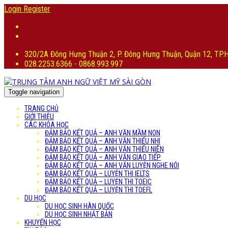
Login
Register
320/2A Đông Hưng Thuận 2, P. Đông Hưng Thuận, Quận 12, TP
028.2253.6366 - 0868.993.997
Toggle navigation
TRANG CHỦ
GIỚI THIỆU
CÁC KHÓA HỌC
ĐẢM BẢO KẾT QUẢ – ANH VĂN MẦM NON
ĐẢM BẢO KẾT QUẢ – ANH VĂN THIẾU NHI
ĐẢM BẢO KẾT QUẢ – ANH VĂN THIẾU NIÊN
ĐẢM BẢO KẾT QUẢ – ANH VĂN GIAO TIẾP
ĐẢM BẢO KẾT QUẢ – ANH VĂN LUYỆN NGHE NÓI
ĐẢM BẢO KẾT QUẢ – LUYỆN THI IELTS
ĐẢM BẢO KẾT QUẢ – LUYỆN THI TOEIC
ĐẢM BẢO KẾT QUẢ – LUYỆN THI TOEFL
DU HỌC
DU HỌC SINH HÀN QUỐC
DU HỌC SINH NHẬT BẢN
KHUYẾN HỌC