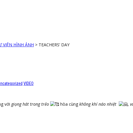
Ư VIỆN HÌNH ẢNH
>
TEACHERS’ DAY
ncategorized
VIDEO
g với
giọng hát trong trẻo
hòa cùng
không khí náo nhiệt
,
v