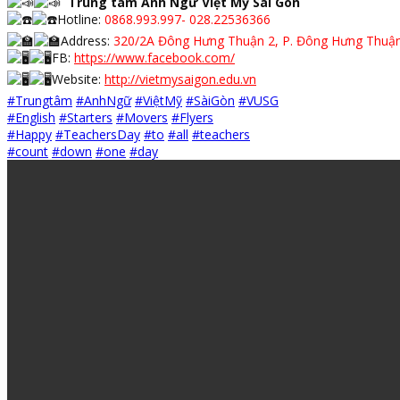
Trung tâm Anh Ngữ Việt Mỹ Sài Gòn
Hotline:
0868.993.997- 028.22536366
Address:
320/2A Đông Hưng Thuận 2, P. Đông Hưng Thuận
FB:
https://www.facebook.com/
Website:
http://vietmysaigon.edu.vn
#Trungtâm
#AnhNgữ
#ViệtMỹ
#SàiGòn
#VUSG
#English
#Starters
#Movers
#Flyers
#Happy
#TeachersDay
#to
#all
#teachers
#count
#down
#one
#day