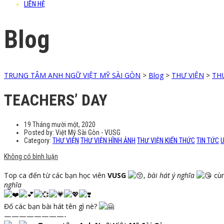
LIÊN HỆ
Blog
TRUNG TÂM ANH NGỮ VIỆT MỸ SÀI GÒN
>
Blog
>
THƯ VIỆN
>
TH
TEACHERS’ DAY
19 Tháng mười một, 2020
Posted by:
Việt Mỹ Sài Gòn - VUSG
Category:
THƯ VIỆN
THƯ VIỆN HÌNH ẢNH
THƯ VIỆN KIẾN THỨC
TIN TỨC
U
Không có bình luận
Top ca đến từ các bạn học viên
VUSG
,
bài hát ý nghĩa
cùn
nghĩa
Đố các bạn bài hát tên gì nè?
————————-