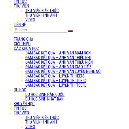
TIN TỨC
THƯ VIỆN
THƯ VIỆN KIẾN THỨC
THƯ VIỆN HÌNH ẢNH
VIDEO
LIÊN HỆ
TRANG CHỦ
GIỚI THIỆU
CÁC KHÓA HỌC
ĐẢM BẢO KẾT QUẢ – ANH VĂN MẦM NON
ĐẢM BẢO KẾT QUẢ – ANH VĂN THIẾU NHI
ĐẢM BẢO KẾT QUẢ – ANH VĂN THIẾU NIÊN
ĐẢM BẢO KẾT QUẢ – ANH VĂN GIAO TIẾP
ĐẢM BẢO KẾT QUẢ – ANH VĂN LUYỆN NGHE NÓI
ĐẢM BẢO KẾT QUẢ – LUYỆN THI IELTS
ĐẢM BẢO KẾT QUẢ – LUYỆN THI TOEIC
ĐẢM BẢO KẾT QUẢ – LUYỆN THI TOEFL
DU HỌC
DU HỌC SINH HÀN QUỐC
DU HỌC SINH NHẬT BẢN
KHUYẾN HỌC
TIN TỨC
THƯ VIỆN
THƯ VIỆN KIẾN THỨC
THƯ VIỆN HÌNH ẢNH
VIDEO