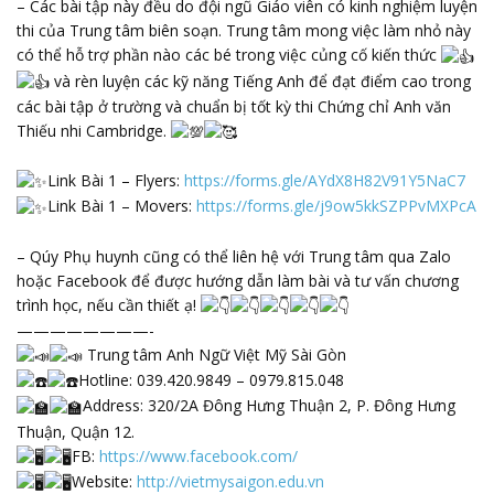
– Các bài tập này đều do đội ngũ Giáo viên có kinh nghiệm luyện
thi của Trung tâm biên soạn. Trung tâm mong việc làm nhỏ này
có thể hỗ trợ phần nào các bé trong việc củng cố kiến thức
và rèn luyện các kỹ năng Tiếng Anh để đạt điểm cao trong
các bài tập ở trường và chuẩn bị tốt kỳ thi Chứng chỉ Anh văn
Thiếu nhi Cambridge.
Link Bài 1 – Flyers:
https://forms.gle/AYdX8H82V91Y5NaC7
Link Bài 1 – Movers:
https://forms.gle/j9ow5kkSZPPvMXPcA
– Qúy Phụ huynh cũng có thể liên hệ với Trung tâm qua Zalo
hoặc Facebook để được hướng dẫn làm bài và tư vấn chương
trình học, nếu cần thiết ạ!
————————-
Trung tâm Anh Ngữ Việt Mỹ Sài Gòn
Hotline: 039.420.9849 – 0979.815.048
Address: 320/2A Đông Hưng Thuận 2, P. Đông Hưng
Thuận, Quận 12.
FB:
https://www.facebook.com/
Website:
http://vietmysaigon.edu.vn