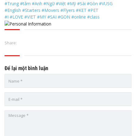
#Trung
#tâm
#Anh
#Ngữ
#Việt
#Mỹ
#Sài
#Gòn
#VUSG
#English
#Starters
#Movers
#Flyers
#KET
#PET
#I
#LOVE
#VIET
#MY
#SAI
#GON
#online
#class
Share:
Để lại một bình luận