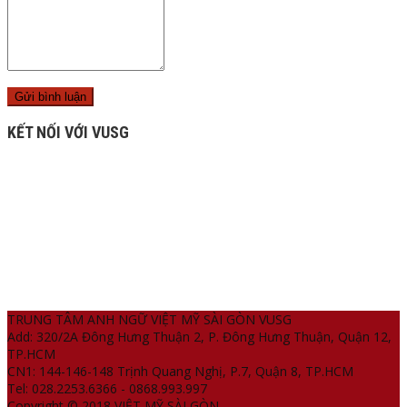
KẾT NỐI VỚI VUSG
TRUNG TÂM ANH NGỮ VIỆT MỸ SÀI GÒN VUSG
Add: 320/2A Đông Hưng Thuận 2, P. Đông Hưng Thuận, Quận 12,
TP.HCM
CN1: 144-146-148 Trịnh Quang Nghị, P.7, Quận 8, TP.HCM
Tel: 028.2253.6366 - 0868.993.997
Copyright © 2018 VIỆT MỸ SÀI GÒN