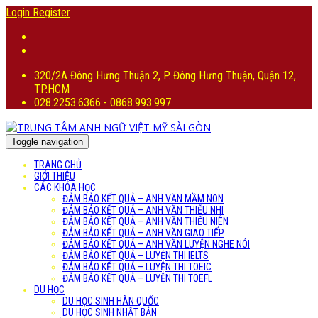
Login
Register
320/2A Đông Hưng Thuận 2, P. Đông Hưng Thuận, Quận 12,
TP.HCM
028.2253.6366 - 0868.993.997
Toggle navigation
TRANG CHỦ
GIỚI THIỆU
CÁC KHÓA HỌC
ĐẢM BẢO KẾT QUẢ – ANH VĂN MẦM NON
ĐẢM BẢO KẾT QUẢ – ANH VĂN THIẾU NHI
ĐẢM BẢO KẾT QUẢ – ANH VĂN THIẾU NIÊN
ĐẢM BẢO KẾT QUẢ – ANH VĂN GIAO TIẾP
ĐẢM BẢO KẾT QUẢ – ANH VĂN LUYỆN NGHE NÓI
ĐẢM BẢO KẾT QUẢ – LUYỆN THI IELTS
ĐẢM BẢO KẾT QUẢ – LUYỆN THI TOEIC
ĐẢM BẢO KẾT QUẢ – LUYỆN THI TOEFL
DU HỌC
DU HỌC SINH HÀN QUỐC
DU HỌC SINH NHẬT BẢN