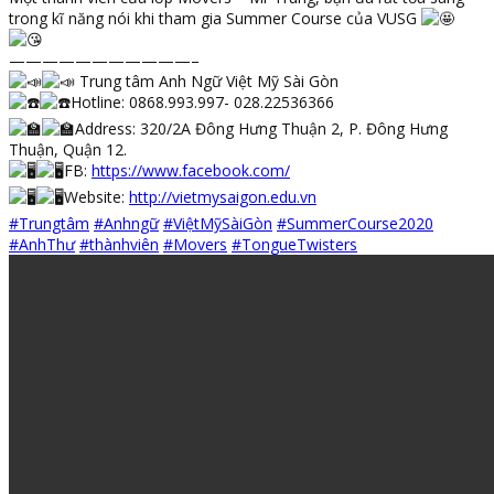
trong kĩ năng nói khi tham gia Summer Course của VUSG
———————————–
Trung tâm Anh Ngữ Việt Mỹ Sài Gòn
Hotline: 0868.993.997- 028.22536366
Address: 320/2A Đông Hưng Thuận 2, P. Đông Hưng
Thuận, Quận 12.
FB:
https://www.facebook.com/
Website:
http://vietmysaigon.edu.vn
#Trungtâm
#Anhngữ
#ViệtMỹSàiGòn
#SummerCourse2020
#AnhThư
#thànhviên
#Movers
#TongueTwisters