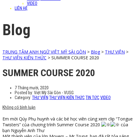
VIDEO
LIÊN HỆ
Blog
TRUNG TÂM ANH NGỮ VIỆT MỸ SÀI GÒN
>
Blog
>
THƯ VIỆN
>
THƯ VIỆN KIẾN THỨC
>
SUMMER COURSE 2020
SUMMER COURSE 2020
7 Tháng mười, 2020
Posted by:
Việt Mỹ Sài Gòn - VUSG
Category:
THƯ VIỆN
THƯ VIỆN KIẾN THỨC
TIN TỨC
VIDEO
Không có bình luận
Em mời Qúy Phụ huynh và các bé học viên cùng xem clip “Tongue
Twisters” của chương trình Summer Course 2020
của
bạn Nguyễn Anh Thư
Một thành viên của lớp Movers – Mr Trung, bạn đã rất tỏa sáng