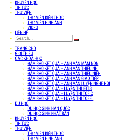
KHUYẾN HỌC
TIN TỨC
THƯ VIỆN
THƯ VIỆN KIẾN THỨC
THƯ VIỆN HÌNH ẢNH
VIDEO
LIÊN HỆ
TRANG CHỦ
GIỚI THIỆU
CÁC KHÓA HỌC
ĐẢM BẢO KẾT QUẢ – ANH VĂN MẦM NON
ĐẢM BẢO KẾT QUẢ – ANH VĂN THIẾU NHI
ĐẢM BẢO KẾT QUẢ – ANH VĂN THIẾU NIÊN
ĐẢM BẢO KẾT QUẢ – ANH VĂN GIAO TIẾP
ĐẢM BẢO KẾT QUẢ – ANH VĂN LUYỆN NGHE NÓI
ĐẢM BẢO KẾT QUẢ – LUYỆN THI IELTS
ĐẢM BẢO KẾT QUẢ – LUYỆN THI TOEIC
ĐẢM BẢO KẾT QUẢ – LUYỆN THI TOEFL
DU HỌC
DU HỌC SINH HÀN QUỐC
DU HỌC SINH NHẬT BẢN
KHUYẾN HỌC
TIN TỨC
THƯ VIỆN
THƯ VIỆN KIẾN THỨC
THƯ VIỆN HÌNH ẢNH