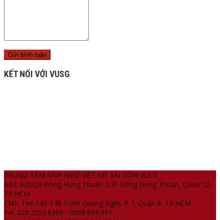
KẾT NỐI VỚI VUSG
TRUNG TÂM ANH NGỮ VIỆT MỸ SÀI GÒN VUSG
Add: 320/2A Đông Hưng Thuận 2, P. Đông Hưng Thuận, Quận 12,
TP.HCM
CN1: 144-146-148 Trịnh Quang Nghị, P.7, Quận 8, TP.HCM
Tel: 028.2253.6366 - 0868.993.997