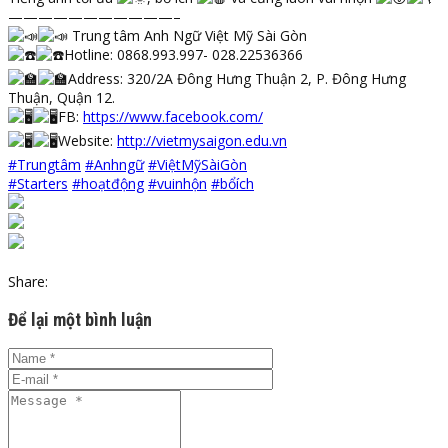
———————————–
Trung tâm Anh Ngữ Việt Mỹ Sài Gòn
Hotline: 0868.993.997- 028.22536366
Address: 320/2A Đông Hưng Thuận 2, P. Đông Hưng
Thuận, Quận 12.
FB:
https://www.facebook.com/
Website:
http://vietmysaigon.edu.vn
#Trungtâm
#Anhngữ
#ViệtMỹSàiGòn
#Starters
#hoạtđộng
#vuinhộn
#bổích
Share:
Để lại một bình luận