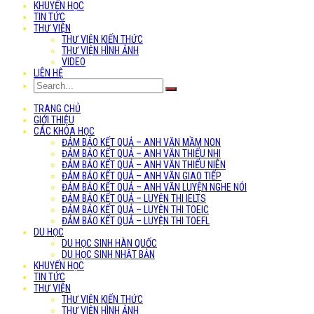
KHUYẾN HỌC
TIN TỨC
THƯ VIỆN
THƯ VIỆN KIẾN THỨC
THƯ VIỆN HÌNH ẢNH
VIDEO
LIÊN HỆ
TRANG CHỦ
GIỚI THIỆU
CÁC KHÓA HỌC
ĐẢM BẢO KẾT QUẢ – ANH VĂN MẦM NON
ĐẢM BẢO KẾT QUẢ – ANH VĂN THIẾU NHI
ĐẢM BẢO KẾT QUẢ – ANH VĂN THIẾU NIÊN
ĐẢM BẢO KẾT QUẢ – ANH VĂN GIAO TIẾP
ĐẢM BẢO KẾT QUẢ – ANH VĂN LUYỆN NGHE NÓI
ĐẢM BẢO KẾT QUẢ – LUYỆN THI IELTS
ĐẢM BẢO KẾT QUẢ – LUYỆN THI TOEIC
ĐẢM BẢO KẾT QUẢ – LUYỆN THI TOEFL
DU HỌC
DU HỌC SINH HÀN QUỐC
DU HỌC SINH NHẬT BẢN
KHUYẾN HỌC
TIN TỨC
THƯ VIỆN
THƯ VIỆN KIẾN THỨC
THƯ VIỆN HÌNH ẢNH