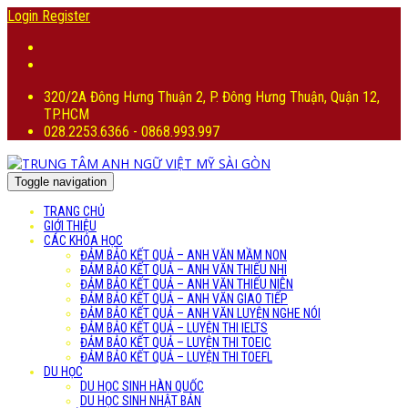
Login
Register
320/2A Đông Hưng Thuận 2, P. Đông Hưng Thuận, Quận 12,
TP.HCM
028.2253.6366 - 0868.993.997
Toggle navigation
TRANG CHỦ
GIỚI THIỆU
CÁC KHÓA HỌC
ĐẢM BẢO KẾT QUẢ – ANH VĂN MẦM NON
ĐẢM BẢO KẾT QUẢ – ANH VĂN THIẾU NHI
ĐẢM BẢO KẾT QUẢ – ANH VĂN THIẾU NIÊN
ĐẢM BẢO KẾT QUẢ – ANH VĂN GIAO TIẾP
ĐẢM BẢO KẾT QUẢ – ANH VĂN LUYỆN NGHE NÓI
ĐẢM BẢO KẾT QUẢ – LUYỆN THI IELTS
ĐẢM BẢO KẾT QUẢ – LUYỆN THI TOEIC
ĐẢM BẢO KẾT QUẢ – LUYỆN THI TOEFL
DU HỌC
DU HỌC SINH HÀN QUỐC
DU HỌC SINH NHẬT BẢN