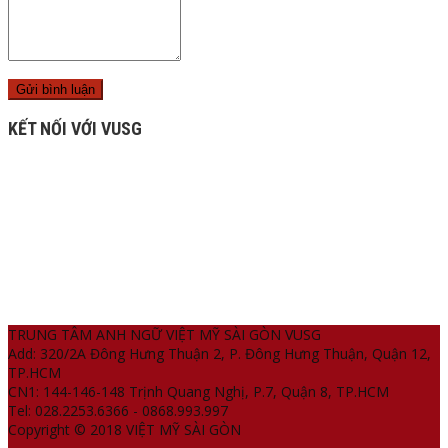
KẾT NỐI VỚI VUSG
TRUNG TÂM ANH NGỮ VIỆT MỸ SÀI GÒN VUSG
Add: 320/2A Đông Hưng Thuận 2, P. Đông Hưng Thuận, Quận 12,
TP.HCM
CN1: 144-146-148 Trịnh Quang Nghị, P.7, Quận 8, TP.HCM
Tel: 028.2253.6366 - 0868.993.997
Copyright © 2018 VIỆT MỸ SÀI GÒN