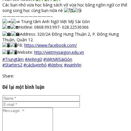
Các bạn nhỏ vừa học bằng sách vở vừa học bằng ngôn ngữ cơ thể
song song học cùng bạn nữa nè
———————————–
Trung tâm Anh Ngữ Việt Mỹ Sài Gòn
Hotline: 0868.993.997- 028.22536366
Address: 320/2A Đông Hưng Thuận 2, P. Đông Hưng
Thuận, Quận 12.
FB:
https://www.facebook.com/
Website:
http://vietmysaigon.edu.vn
#Trungtâm
#Anhngữ
#ViệtMỹSàiGòn
#Starters2
#cácbạnnhỏ
#lớphọc
#vuinhộn
Share:
Để lại một bình luận