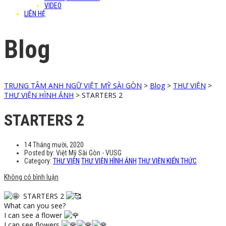
VIDEO
LIÊN HỆ
Blog
TRUNG TÂM ANH NGỮ VIỆT MỸ SÀI GÒN
>
Blog
>
THƯ VIỆN
>
THƯ VIỆN HÌNH ẢNH
>
STARTERS 2
STARTERS 2
14 Tháng mười, 2020
Posted by:
Việt Mỹ Sài Gòn - VUSG
Category:
THƯ VIỆN
THƯ VIỆN HÌNH ẢNH
THƯ VIỆN KIẾN THỨC
Không có bình luận
STARTERS 2
What can you see?
I can see a flower
I can see flowers