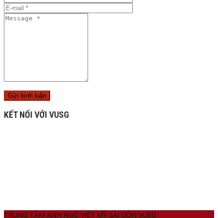
KẾT NỐI VỚI VUSG
TRUNG TÂM ANH NGỮ VIỆT MỸ SÀI GÒN VUSG