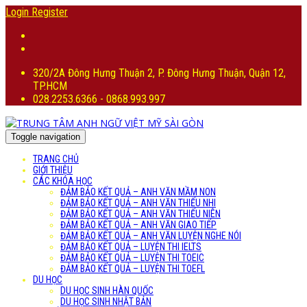
Login
Register
320/2A Đông Hưng Thuận 2, P. Đông Hưng Thuận, Quận 12,
TP.HCM
028.2253.6366 - 0868.993.997
Toggle navigation
TRANG CHỦ
GIỚI THIỆU
CÁC KHÓA HỌC
ĐẢM BẢO KẾT QUẢ – ANH VĂN MẦM NON
ĐẢM BẢO KẾT QUẢ – ANH VĂN THIẾU NHI
ĐẢM BẢO KẾT QUẢ – ANH VĂN THIẾU NIÊN
ĐẢM BẢO KẾT QUẢ – ANH VĂN GIAO TIẾP
ĐẢM BẢO KẾT QUẢ – ANH VĂN LUYỆN NGHE NÓI
ĐẢM BẢO KẾT QUẢ – LUYỆN THI IELTS
ĐẢM BẢO KẾT QUẢ – LUYỆN THI TOEIC
ĐẢM BẢO KẾT QUẢ – LUYỆN THI TOEFL
DU HỌC
DU HỌC SINH HÀN QUỐC
DU HỌC SINH NHẬT BẢN