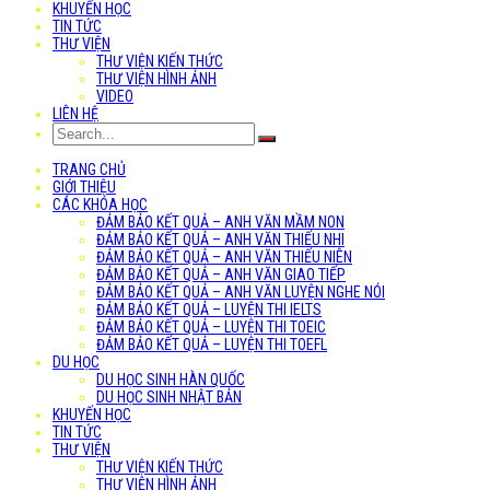
KHUYẾN HỌC
TIN TỨC
THƯ VIỆN
THƯ VIỆN KIẾN THỨC
THƯ VIỆN HÌNH ẢNH
VIDEO
LIÊN HỆ
TRANG CHỦ
GIỚI THIỆU
CÁC KHÓA HỌC
ĐẢM BẢO KẾT QUẢ – ANH VĂN MẦM NON
ĐẢM BẢO KẾT QUẢ – ANH VĂN THIẾU NHI
ĐẢM BẢO KẾT QUẢ – ANH VĂN THIẾU NIÊN
ĐẢM BẢO KẾT QUẢ – ANH VĂN GIAO TIẾP
ĐẢM BẢO KẾT QUẢ – ANH VĂN LUYỆN NGHE NÓI
ĐẢM BẢO KẾT QUẢ – LUYỆN THI IELTS
ĐẢM BẢO KẾT QUẢ – LUYỆN THI TOEIC
ĐẢM BẢO KẾT QUẢ – LUYỆN THI TOEFL
DU HỌC
DU HỌC SINH HÀN QUỐC
DU HỌC SINH NHẬT BẢN
KHUYẾN HỌC
TIN TỨC
THƯ VIỆN
THƯ VIỆN KIẾN THỨC
THƯ VIỆN HÌNH ẢNH