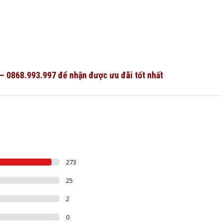
 – 0868.993.997 để nhận được ưu đãi tốt nhất
273
25
2
0