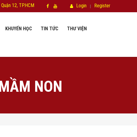
 Quận 12, TP.HCM
Login
Register
KHUYẾN HỌC
TIN TỨC
THƯ VIỆN
 MẦM NON