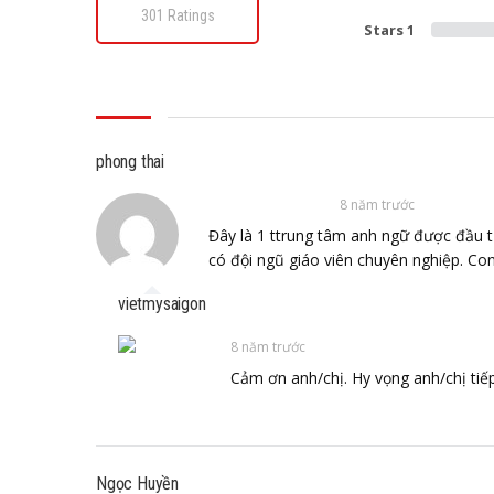
301 Ratings
Stars 1
phong thai
8 năm trước
Đây là 1 ttrung tâm anh ngữ được đầu t
có đội ngũ giáo viên chuyên nghiệp. Con 
vietmysaigon
8 năm trước
Cảm ơn anh/chị. Hy vọng anh/chị tiếp
Ngọc Huyền