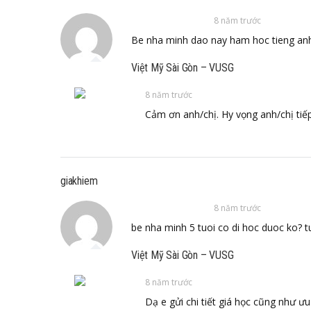
8 năm trước
Be nha minh dao nay ham hoc tieng anh 
Việt Mỹ Sài Gòn – VUSG
8 năm trước
Cảm ơn anh/chị. Hy vọng anh/chị tiếp
giakhiem
8 năm trước
be nha minh 5 tuoi co di hoc duoc ko? t
Việt Mỹ Sài Gòn – VUSG
8 năm trước
Dạ e gửi chi tiết giá học cũng như ư