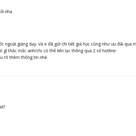
uổi nha
c ngoài giảng dạy. Và e đã gửi chi tiết giá học cũng như ưu đãi qua m
ó gì thắc mắc anh/chị có thể liên lạc thông qua 2 số hotline:
u rõ thêm thông tin nhé.
ad?