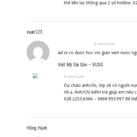
thể liên lạc thông qua 2 số hotline:
xuan123
8 năm trước
ad oi co duoc hoc voi giao vien nuoc ng
Việt Mỹ Sài Gòn – VUSG
8 năm trước
Dạ chào anh/chị, lớp sẽ có người nướ
rồi ạ. Anh/Chị kiểm tra giúp em nếu c
028.2253.6366 – 0868.993.997 để hiể
Hồng Hạnh