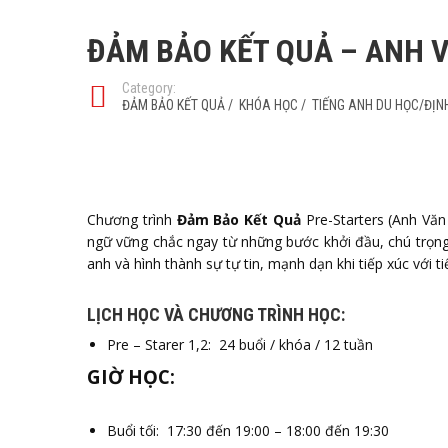
ĐẢM BẢO KẾT QUẢ – ANH 
Category:
ĐẢM BẢO KẾT QUẢ
/
KHÓA HỌC
/
TIẾNG ANH DU HỌC/ĐỊN
Chương trình
Đảm Bảo Kết Quả
Pre-Starters (Anh Vă
ngữ vững chắc ngay từ những bước khởi đầu, chú trọng
anh và hình thành sự tự tin, mạnh dạn khi tiếp xúc với t
LỊCH HỌC VÀ CHƯƠNG TRÌNH HỌC:
Pre – Starer 1,2: 24 buổi / khóa / 12 tuần
GIỜ HỌC:
Buổi tối: 17:30 đến 19:00 – 18:00 đến 19:30