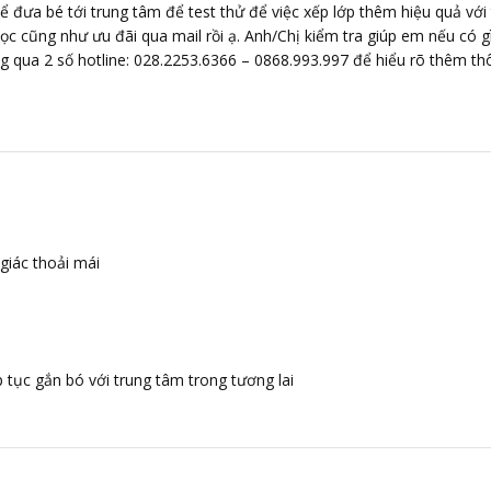
ể đưa bé tới trung tâm để test thử để việc xếp lớp thêm hiệu quả với 
 học cũng như ưu đãi qua mail rồi ạ. Anh/Chị kiểm tra giúp em nếu có g
ng qua 2 số hotline: 028.2253.6366 – 0868.993.997 để hiểu rõ thêm t
 giác thoải mái
 tục gắn bó với trung tâm trong tương lai