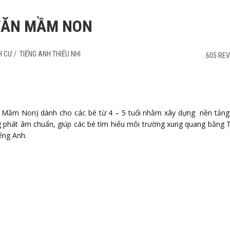
VĂN MẦM NON
H CƯ
/
TIẾNG ANH THIẾU NHI
605 RE
n Mầm Non) dành cho các bé từ 4 – 5 tuổi nhằm xây dựng nền tản
 phát âm chuẩn, giúp các bé tìm hiểu môi trường xung quang bằng 
iếng Anh.