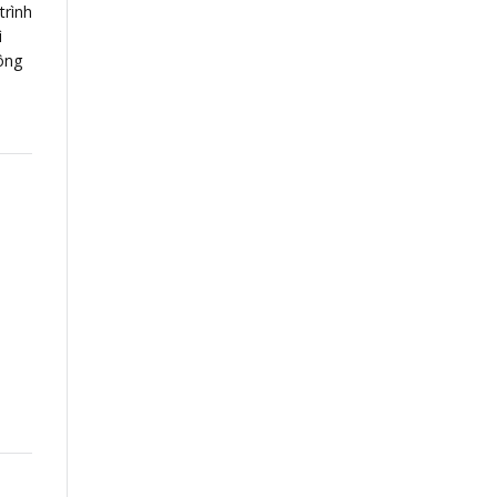
trình
ì
hông