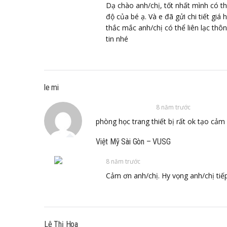
Dạ chào anh/chị, tốt nhất mình có th
độ của bé ạ. Và e đã gửi chi tiết giá
thắc mắc anh/chị có thể liên lạc thô
tin nhé
le mi
8 năm trước
phòng học trang thiết bị rất ok tạo cảm
Việt Mỹ Sài Gòn – VUSG
8 năm trước
Cảm ơn anh/chị. Hy vọng anh/chị tiếp
Lê Thị Hoa