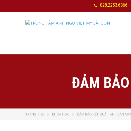
028.2253.6366 -
ĐẢM BẢO
TRANG CHỦ
KHÓA HỌC
ĐẢM BẢO KẾT QUẢ – ANH VĂN M