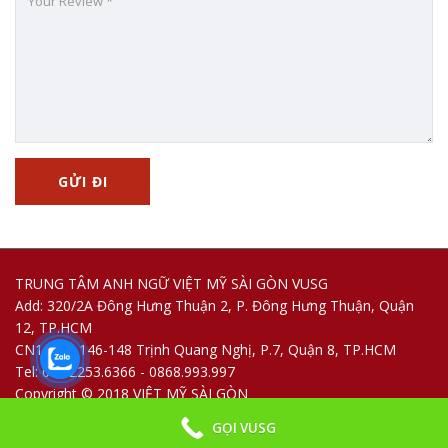
TRUNG TÂM ANH NGỮ VIỆT MỸ SÀI GÒN VUSG
Add: 320/2A Đông Hưng Thuận 2, P. Đông Hưng Thuận, Quận
12, TP.HCM
CN1: 144-146-148 Trịnh Quang Nghị, P.7, Quận 8, TP.HCM
Tel: 028.2253.6366 - 0868.993.997
Copyright © 2018 VIỆT MỸ SÀI GÒN
GỌI VUSG