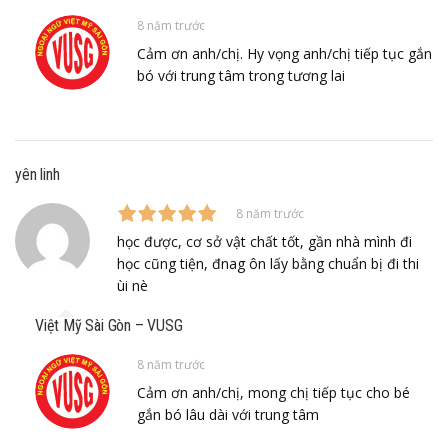
8 năm trước
Cảm ơn anh/chị. Hy vọng anh/chị tiếp tục gắn
bó với trung tâm trong tương lai
yên linh
8 năm trước
học được, cơ sở vật chất tốt, gần nhà mình đi
học cũng tiện, đnag ôn lấy bằng chuẩn bị đi thi
ùi nè
Việt Mỹ Sài Gòn – VUSG
8 năm trước
Cảm ơn anh/chị, mong chị tiếp tục cho bé
gắn bó lâu dài với trung tâm