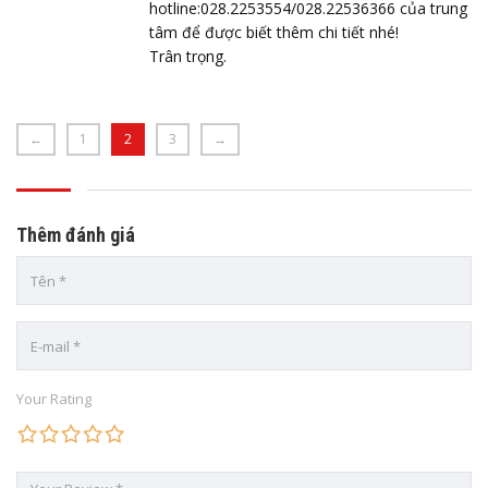
hotline:028.2253554/028.22536366 của trung
tâm để được biết thêm chi tiết nhé!
Trân trọng.
←
1
2
3
→
Thêm đánh giá
Your Rating