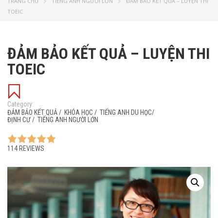
TRANG CHỦ
TIẾNG ANH NGƯỜI LỚN
ĐẢM BẢO KẾT QUẢ – LUYỆN THI
TOEIC
ĐẢM BẢO KẾT QUẢ – LUYỆN THI
TOEIC
Category:
ĐẢM BẢO KẾT QUẢ
/
KHÓA HỌC
/
TIẾNG ANH DU HỌC/
ĐỊNH CƯ
/
TIẾNG ANH NGƯỜI LỚN
114 REVIEWS