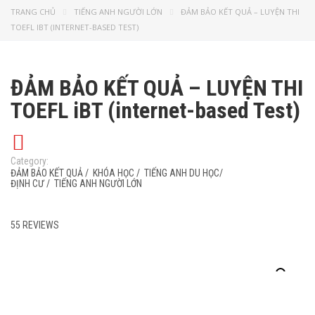
TRANG CHỦ
TIẾNG ANH NGƯỜI LỚN
ĐẢM BẢO KẾT QUẢ – LUYỆN THI
TOEFL IBT (INTERNET-BASED TEST)
ĐẢM BẢO KẾT QUẢ – LUYỆN THI
TOEFL iBT (internet-based Test)
Category:
ĐẢM BẢO KẾT QUẢ
/
KHÓA HỌC
/
TIẾNG ANH DU HỌC/
ĐỊNH CƯ
/
TIẾNG ANH NGƯỜI LỚN
55 REVIEWS