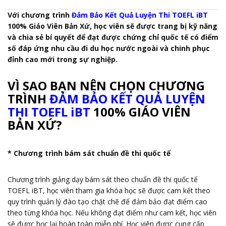
Với chương trình
Đảm Bảo Kết Quả Luyện Thi TOEFL iBT
100% Giáo Viên Bản Xứ, học viên sẽ được trang bị kỹ năng
và chia sẻ bí quyết để đạt được chứng chỉ quốc tế có điểm
số đáp ứng nhu cầu đi du học nước ngoài và chinh phục
đỉnh cao mới trong sự nghiệp.
VÌ SAO BẠN NÊN CHỌN CHƯƠNG
TRÌNH
ĐẢM BẢO KẾT QUẢ LUYỆN
THI TOEFL iBT
100% GIÁO VIÊN
BẢN XỨ?
* Chương trình bám sát chuẩn đề thi quốc tế
Chương trình giảng dạy bám sát theo chuẩn đề thi quốc tế
TOEFL iBT, học viên tham gia khóa học sẽ được cam kết theo
quy trình quản lý đào tạo chặt chẽ để đảm bảo đạt điểm cao
theo từng khóa học. Nếu không đạt điểm như cam kết, học viên
sẽ được học lại hoàn toàn miễn phí. Học viên được cung cấp