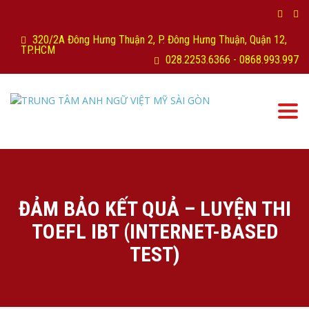
320/2A Đông Hưng Thuận 2, P. Đông Hưng Thuận, Quận 12,
TP.HCM
028.2253.6366 - 0868.993.997
Togg
navi
ĐẢM BẢO KẾT QUẢ – LUYỆN THI
TOEFL IBT (INTERNET-BASED
TEST)