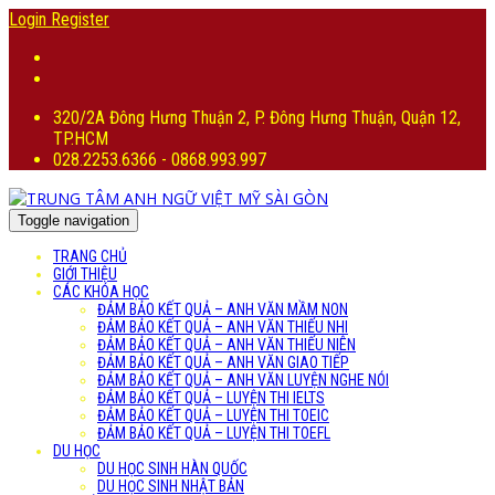
Login
Register
320/2A Đông Hưng Thuận 2, P. Đông Hưng Thuận, Quận 12,
TP.HCM
028.2253.6366 - 0868.993.997
Toggle navigation
TRANG CHỦ
GIỚI THIỆU
CÁC KHÓA HỌC
ĐẢM BẢO KẾT QUẢ – ANH VĂN MẦM NON
ĐẢM BẢO KẾT QUẢ – ANH VĂN THIẾU NHI
ĐẢM BẢO KẾT QUẢ – ANH VĂN THIẾU NIÊN
ĐẢM BẢO KẾT QUẢ – ANH VĂN GIAO TIẾP
ĐẢM BẢO KẾT QUẢ – ANH VĂN LUYỆN NGHE NÓI
ĐẢM BẢO KẾT QUẢ – LUYỆN THI IELTS
ĐẢM BẢO KẾT QUẢ – LUYỆN THI TOEIC
ĐẢM BẢO KẾT QUẢ – LUYỆN THI TOEFL
DU HỌC
DU HỌC SINH HÀN QUỐC
DU HỌC SINH NHẬT BẢN