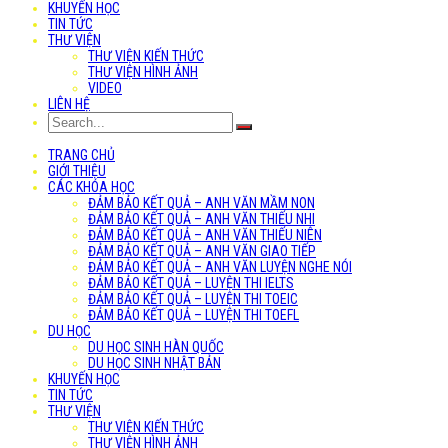
KHUYẾN HỌC
TIN TỨC
THƯ VIỆN
THƯ VIỆN KIẾN THỨC
THƯ VIỆN HÌNH ẢNH
VIDEO
LIÊN HỆ
TRANG CHỦ
GIỚI THIỆU
CÁC KHÓA HỌC
ĐẢM BẢO KẾT QUẢ – ANH VĂN MẦM NON
ĐẢM BẢO KẾT QUẢ – ANH VĂN THIẾU NHI
ĐẢM BẢO KẾT QUẢ – ANH VĂN THIẾU NIÊN
ĐẢM BẢO KẾT QUẢ – ANH VĂN GIAO TIẾP
ĐẢM BẢO KẾT QUẢ – ANH VĂN LUYỆN NGHE NÓI
ĐẢM BẢO KẾT QUẢ – LUYỆN THI IELTS
ĐẢM BẢO KẾT QUẢ – LUYỆN THI TOEIC
ĐẢM BẢO KẾT QUẢ – LUYỆN THI TOEFL
DU HỌC
DU HỌC SINH HÀN QUỐC
DU HỌC SINH NHẬT BẢN
KHUYẾN HỌC
TIN TỨC
THƯ VIỆN
THƯ VIỆN KIẾN THỨC
THƯ VIỆN HÌNH ẢNH