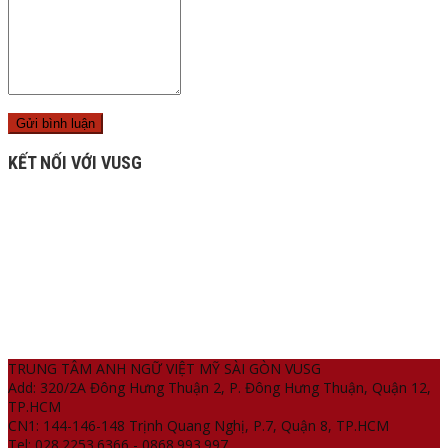
KẾT NỐI VỚI VUSG
TRUNG TÂM ANH NGỮ VIỆT MỸ SÀI GÒN VUSG
Add: 320/2A Đông Hưng Thuận 2, P. Đông Hưng Thuận, Quận 12,
TP.HCM
CN1: 144-146-148 Trịnh Quang Nghị, P.7, Quận 8, TP.HCM
Tel: 028.2253.6366 - 0868.993.997