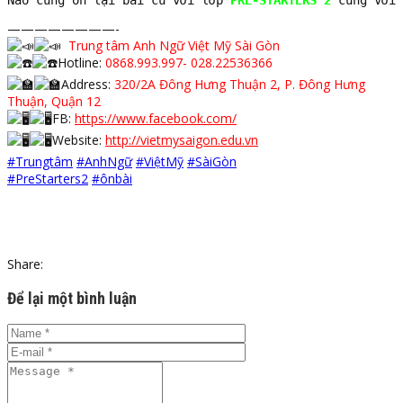
Nào cùng ôn lại bài cũ với lớp 
PRE-STARTERS 2
 cùng với 
————————-
Trung tâm Anh Ngữ Việt Mỹ Sài Gòn
Hotline:
0868.993.997- 028.22536366
Address:
320/2A Đông Hưng Thuận 2, P. Đông Hưng
Thuận, Quận 12
FB:
https://www.facebook.com/
Website:
http://vietmysaigon.edu.vn
#Trungtâm
#AnhNgữ
#ViệtMỹ
#SàiGòn
#PreStarters2
#ônbài
Share:
Để lại một bình luận