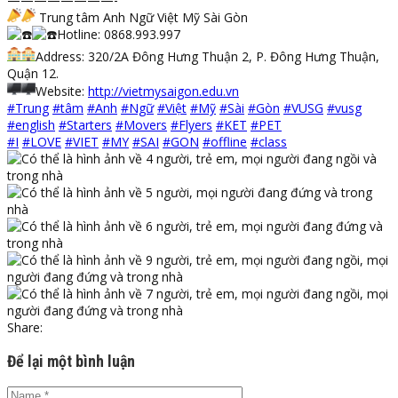
Trung tâm Anh Ngữ Việt Mỹ Sài Gòn
Hotline: 0868.993.997
Address: 320/2A Đông Hưng Thuận 2, P. Đông Hưng Thuận,
Quận 12.
Website:
http://vietmysaigon.edu.vn
#Trung
#tâm
#Anh
#Ngữ
#Việt
#Mỹ
#Sài
#Gòn
#VUSG
#vusg
#english
#Starters
#Movers
#Flyers
#KET
#PET
#I
#LOVE
#VIET
#MY
#SAI
#GON
#offline
#class
Share:
Để lại một bình luận