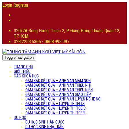
Login
Register
320/2A Đông Hưng Thuận 2, P. Đông Hưng Thuận, Quận 12,
TP.HCM
028.2253.6366 - 0868.993.997
Toggle navigation
TRANG CHỦ
GIỚI THIỆU
CÁC KHÓA HỌC
ĐẢM BẢO KẾT QUẢ – ANH VĂN MẦM NON
ĐẢM BẢO KẾT QUẢ – ANH VĂN THIẾU NHI
ĐẢM BẢO KẾT QUẢ – ANH VĂN THIẾU NIÊN
ĐẢM BẢO KẾT QUẢ – ANH VĂN GIAO TIẾP
ĐẢM BẢO KẾT QUẢ – ANH VĂN LUYỆN NGHE NÓI
ĐẢM BẢO KẾT QUẢ – LUYỆN THI IELTS
ĐẢM BẢO KẾT QUẢ – LUYỆN THI TOEIC
ĐẢM BẢO KẾT QUẢ – LUYỆN THI TOEFL
DU HỌC
DU HỌC SINH HÀN QUỐC
DU HỌC SINH NHẬT BẢN