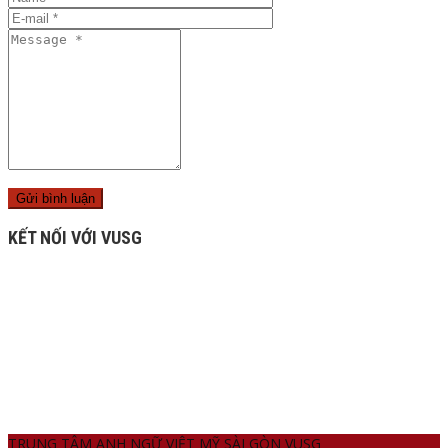
KẾT NỐI VỚI VUSG
TRUNG TÂM ANH NGỮ VIỆT MỸ SÀI GÒN VUSG