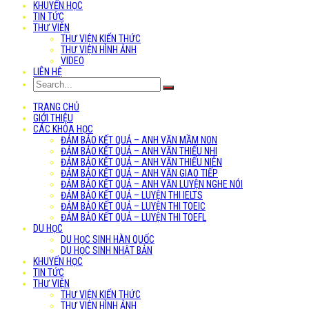
KHUYẾN HỌC
TIN TỨC
THƯ VIỆN
THƯ VIỆN KIẾN THỨC
THƯ VIỆN HÌNH ẢNH
VIDEO
LIÊN HỆ
TRANG CHỦ
GIỚI THIỆU
CÁC KHÓA HỌC
ĐẢM BẢO KẾT QUẢ – ANH VĂN MẦM NON
ĐẢM BẢO KẾT QUẢ – ANH VĂN THIẾU NHI
ĐẢM BẢO KẾT QUẢ – ANH VĂN THIẾU NIÊN
ĐẢM BẢO KẾT QUẢ – ANH VĂN GIAO TIẾP
ĐẢM BẢO KẾT QUẢ – ANH VĂN LUYỆN NGHE NÓI
ĐẢM BẢO KẾT QUẢ – LUYỆN THI IELTS
ĐẢM BẢO KẾT QUẢ – LUYỆN THI TOEIC
ĐẢM BẢO KẾT QUẢ – LUYỆN THI TOEFL
DU HỌC
DU HỌC SINH HÀN QUỐC
DU HỌC SINH NHẬT BẢN
KHUYẾN HỌC
TIN TỨC
THƯ VIỆN
THƯ VIỆN KIẾN THỨC
THƯ VIỆN HÌNH ẢNH