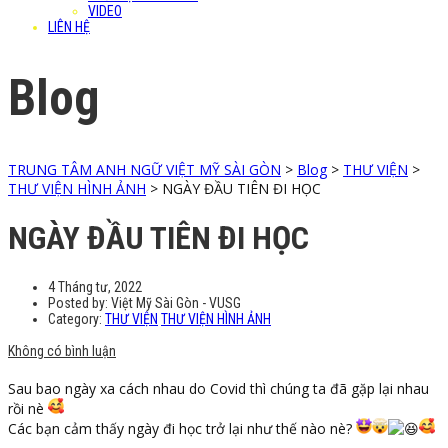
VIDEO
LIÊN HỆ
Blog
TRUNG TÂM ANH NGỮ VIỆT MỸ SÀI GÒN
>
Blog
>
THƯ VIỆN
>
THƯ VIỆN HÌNH ẢNH
>
NGÀY ĐẦU TIÊN ĐI HỌC
NGÀY ĐẦU TIÊN ĐI HỌC
4 Tháng tư, 2022
Posted by:
Việt Mỹ Sài Gòn - VUSG
Category:
THƯ VIỆN
THƯ VIỆN HÌNH ẢNH
Không có bình luận
Sau bao ngày xa cách nhau do Covid thì chúng ta đã gặp lại nhau
rồi nè
Các bạn cảm thấy ngày đi học trở lại như thế nào nè?
————————-