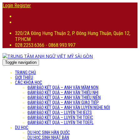
Login
Register
320/2A Đông Hưng Thuận 2, P. Đông Hưng Thuận, Quận 12,
TP.HCM
028.2253.6366 - 0868.993.997
Toggle navigation
TRANG CHỦ
GIỚI THIỆU
CÁC KHÓA HỌC
ĐẢM BẢO KẾT QUẢ – ANH VĂN MẦM NON
ĐẢM BẢO KẾT QUẢ – ANH VĂN THIẾU NHI
ĐẢM BẢO KẾT QUẢ – ANH VĂN THIẾU NIÊN
ĐẢM BẢO KẾT QUẢ – ANH VĂN GIAO TIẾP
ĐẢM BẢO KẾT QUẢ – ANH VĂN LUYỆN NGHE NÓI
ĐẢM BẢO KẾT QUẢ – LUYỆN THI IELTS
ĐẢM BẢO KẾT QUẢ – LUYỆN THI TOEIC
ĐẢM BẢO KẾT QUẢ – LUYỆN THI TOEFL
DU HỌC
DU HỌC SINH HÀN QUỐC
DU HỌC SINH NHẬT BẢN