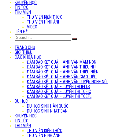
KHUYẾN HỌC
TIN TỨC
THƯ VIỆN
THƯ VIỆN KIẾN THỨC
THƯ VIỆN HÌNH ẢNH
VIDEO
LIÊN HỆ
TRANG CHỦ
GIỚI THIỆU
CÁC KHÓA HỌC
ĐẢM BẢO KẾT QUẢ – ANH VĂN MẦM NON
ĐẢM BẢO KẾT QUẢ – ANH VĂN THIẾU NHI
ĐẢM BẢO KẾT QUẢ – ANH VĂN THIẾU NIÊN
ĐẢM BẢO KẾT QUẢ – ANH VĂN GIAO TIẾP
ĐẢM BẢO KẾT QUẢ – ANH VĂN LUYỆN NGHE NÓI
ĐẢM BẢO KẾT QUẢ – LUYỆN THI IELTS
ĐẢM BẢO KẾT QUẢ – LUYỆN THI TOEIC
ĐẢM BẢO KẾT QUẢ – LUYỆN THI TOEFL
DU HỌC
DU HỌC SINH HÀN QUỐC
DU HỌC SINH NHẬT BẢN
KHUYẾN HỌC
TIN TỨC
THƯ VIỆN
THƯ VIỆN KIẾN THỨC
THƯ VIỆN HÌNH ẢNH