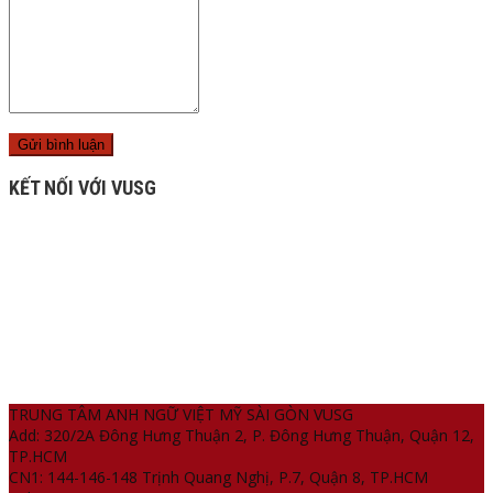
KẾT NỐI VỚI VUSG
TRUNG TÂM ANH NGỮ VIỆT MỸ SÀI GÒN VUSG
Add: 320/2A Đông Hưng Thuận 2, P. Đông Hưng Thuận, Quận 12,
TP.HCM
CN1: 144-146-148 Trịnh Quang Nghị, P.7, Quận 8, TP.HCM