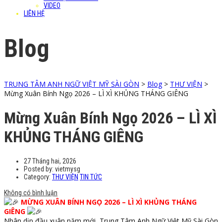
VIDEO
LIÊN HỆ
Blog
TRUNG TÂM ANH NGỮ VIỆT MỸ SÀI GÒN
>
Blog
>
THƯ VIỆN
>
Mừng Xuân Bính Ngọ 2026 – LÌ XÌ KHỦNG THÁNG GIÊNG
Mừng Xuân Bính Ngọ 2026 – LÌ XÌ
KHỦNG THÁNG GIÊNG
27 Tháng hai, 2026
Posted by:
vietmysg
Category:
THƯ VIỆN
TIN TỨC
Không có bình luận
MỪNG XUÂN BÍNH NGỌ 2026 – LÌ XÌ KHỦNG THÁNG
GIÊNG
Nhân dịp đầu xuân năm mới, Trung Tâm Anh Ngữ Việt Mỹ Sài Gòn