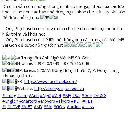
Dù dịch vẫn còn nhưng chúng mình có thể gặp nhau qua các lớp
học Online nên các bạn nhỏ đừng ngại inbox cho Việt Mỹ Sài Gòn
để được hỗ trợ nha
– Qúy Phụ huynh có mong muốn cho bé nhà mình học hoặc tìm
hiểu thêm về khóa học
– Qúy Phụ huynh có thể liên hệ thông qua các trang của Việt Mỹ
Sài Gòn để được hỗ trợ tốt nhất
————————-
Trung tâm Anh Ngữ Việt Mỹ Sài Gòn
Hotline: 039.420.9849 – 0979.815.048
Address: 320/2A Đông Hưng Thuận 2, P. Đông Hưng
Thuận, Quận 12.
FB:
https://www.facebook.com/
Website:
http://vietmysaigon.edu.vn
#Trung
#tâm
#Anh
#Ngữ
#Việt
#Mỹ
#Sài
#Gòn
#VUSG
#English
#Starters
#Movers
#Flyers
#KET
#PET
#I
#LOVE
#VIET
#MY
#SAI
#GON
#online
#class