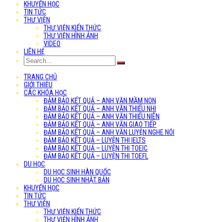
KHUYẾN HỌC
TIN TỨC
THƯ VIỆN
THƯ VIỆN KIẾN THỨC
THƯ VIỆN HÌNH ẢNH
VIDEO
LIÊN HỆ
TRANG CHỦ
GIỚI THIỆU
CÁC KHÓA HỌC
ĐẢM BẢO KẾT QUẢ – ANH VĂN MẦM NON
ĐẢM BẢO KẾT QUẢ – ANH VĂN THIẾU NHI
ĐẢM BẢO KẾT QUẢ – ANH VĂN THIẾU NIÊN
ĐẢM BẢO KẾT QUẢ – ANH VĂN GIAO TIẾP
ĐẢM BẢO KẾT QUẢ – ANH VĂN LUYỆN NGHE NÓI
ĐẢM BẢO KẾT QUẢ – LUYỆN THI IELTS
ĐẢM BẢO KẾT QUẢ – LUYỆN THI TOEIC
ĐẢM BẢO KẾT QUẢ – LUYỆN THI TOEFL
DU HỌC
DU HỌC SINH HÀN QUỐC
DU HỌC SINH NHẬT BẢN
KHUYẾN HỌC
TIN TỨC
THƯ VIỆN
THƯ VIỆN KIẾN THỨC
THƯ VIỆN HÌNH ẢNH