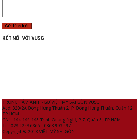
KẾT NỐI VỚI VUSG
TRUNG TÂM ANH NGỮ VIỆT MỸ SÀI GÒN VUSG
Add: 320/2A Đông Hưng Thuận 2, P. Đông Hưng Thuận, Quận 12,
TP.HCM
CN1: 144-146-148 Trịnh Quang Nghị, P.7, Quận 8, TP.HCM
Tel: 028.2253.6366 - 0868.993.997
Copyright © 2018 VIỆT MỸ SÀI GÒN