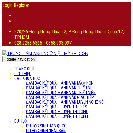
Login
Register
320/2A Đông Hưng Thuận 2, P. Đông Hưng Thuận, Quận 12,
TP.HCM
028.2253.6366 - 0868.993.997
Toggle navigation
TRANG CHỦ
GIỚI THIỆU
CÁC KHÓA HỌC
ĐẢM BẢO KẾT QUẢ – ANH VĂN MẦM NON
ĐẢM BẢO KẾT QUẢ – ANH VĂN THIẾU NHI
ĐẢM BẢO KẾT QUẢ – ANH VĂN THIẾU NIÊN
ĐẢM BẢO KẾT QUẢ – ANH VĂN GIAO TIẾP
ĐẢM BẢO KẾT QUẢ – ANH VĂN LUYỆN NGHE NÓI
ĐẢM BẢO KẾT QUẢ – LUYỆN THI IELTS
ĐẢM BẢO KẾT QUẢ – LUYỆN THI TOEIC
ĐẢM BẢO KẾT QUẢ – LUYỆN THI TOEFL
DU HỌC
DU HỌC SINH HÀN QUỐC
DU HỌC SINH NHẬT BẢN