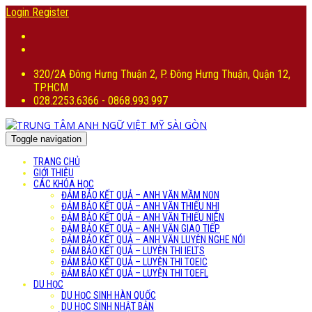
Login
Register
320/2A Đông Hưng Thuận 2, P. Đông Hưng Thuận, Quận 12,
TP.HCM
028.2253.6366 - 0868.993.997
Toggle navigation
TRANG CHỦ
GIỚI THIỆU
CÁC KHÓA HỌC
ĐẢM BẢO KẾT QUẢ – ANH VĂN MẦM NON
ĐẢM BẢO KẾT QUẢ – ANH VĂN THIẾU NHI
ĐẢM BẢO KẾT QUẢ – ANH VĂN THIẾU NIÊN
ĐẢM BẢO KẾT QUẢ – ANH VĂN GIAO TIẾP
ĐẢM BẢO KẾT QUẢ – ANH VĂN LUYỆN NGHE NÓI
ĐẢM BẢO KẾT QUẢ – LUYỆN THI IELTS
ĐẢM BẢO KẾT QUẢ – LUYỆN THI TOEIC
ĐẢM BẢO KẾT QUẢ – LUYỆN THI TOEFL
DU HỌC
DU HỌC SINH HÀN QUỐC
DU HỌC SINH NHẬT BẢN