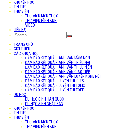
KHUYẾN HỌC
TIN TỨC
THƯ VIỆN
THƯ VIỆN KIẾN THỨC
THƯ VIỆN HÌNH ẢNH
VIDEO
LIÊN HỆ
TRANG CHỦ
GIỚI THIỆU
CÁC KHÓA HỌC
ĐẢM BẢO KẾT QUẢ – ANH VĂN MẦM NON
ĐẢM BẢO KẾT QUẢ – ANH VĂN THIẾU NHI
ĐẢM BẢO KẾT QUẢ – ANH VĂN THIẾU NIÊN
ĐẢM BẢO KẾT QUẢ – ANH VĂN GIAO TIẾP
ĐẢM BẢO KẾT QUẢ – ANH VĂN LUYỆN NGHE NÓI
ĐẢM BẢO KẾT QUẢ – LUYỆN THI IELTS
ĐẢM BẢO KẾT QUẢ – LUYỆN THI TOEIC
ĐẢM BẢO KẾT QUẢ – LUYỆN THI TOEFL
DU HỌC
DU HỌC SINH HÀN QUỐC
DU HỌC SINH NHẬT BẢN
KHUYẾN HỌC
TIN TỨC
THƯ VIỆN
THƯ VIỆN KIẾN THỨC
THƯ VIỆN HÌNH ẢNH