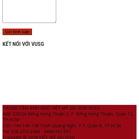
KẾT NỐI VỚI VUSG
TRUNG TÂM ANH NGỮ VIỆT MỸ SÀI GÒN VUSG
Add: 320/2A Đông Hưng Thuận 2, P. Đông Hưng Thuận, Quận 12,
TP.HCM
CN1: 144-146-148 Trịnh Quang Nghị, P.7, Quận 8, TP.HCM
Tel: 028.2253.6366 - 0868.993.997
Copyright © 2018 VIỆT MỸ SÀI GÒN