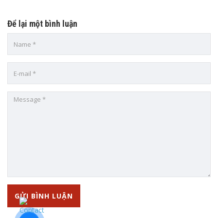
Để lại một bình luận
TRUNG TÂM ANH NGỮ VIỆT MỸ SÀI GÒN VUSG
Add: 320/2A Đông Hưng Thuận 2, P. Đông Hưng Thuận, Quận
12, TP.HCM
CN1: 144-146-148 Trịnh Quang Nghị, P.7, Quận 8, TP.HCM