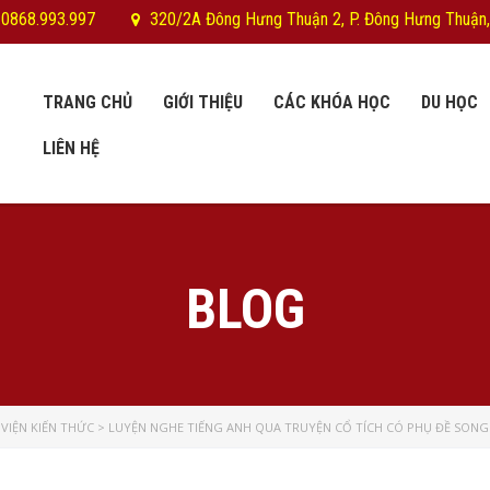
 0868.993.997
320/2A Đông Hưng Thuận 2, P. Đông Hưng Thuận,
TRANG CHỦ
GIỚI THIỆU
CÁC KHÓA HỌC
DU HỌC
LIÊN HỆ
BLOG
VIỆN KIẾN THỨC
>
LUYỆN NGHE TIẾNG ANH QUA TRUYỆN CỔ TÍCH CÓ PHỤ ĐỀ SONG