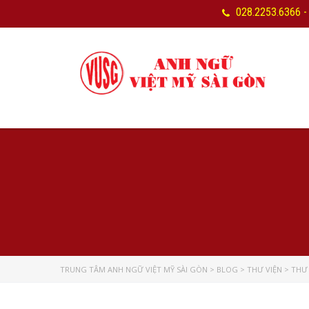
028.2253.6366 -
TRUNG TÂM ANH NGỮ VIỆT MỸ SÀI GÒN
>
BLOG
>
THƯ VIỆN
>
THƯ 