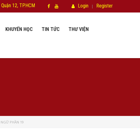
 Quận 12, TP.HCM
Login
Register
KHUYẾN HỌC
TIN TỨC
THƯ VIỆN
 NGỮ PHẦN 19