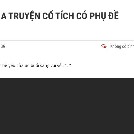
A TRUYỆN CỔ TÍCH CÓ PHỤ ĐỀ
VUSG
Không có bình
é yêu của ad buổi sáng vui vẻ ..” . ”