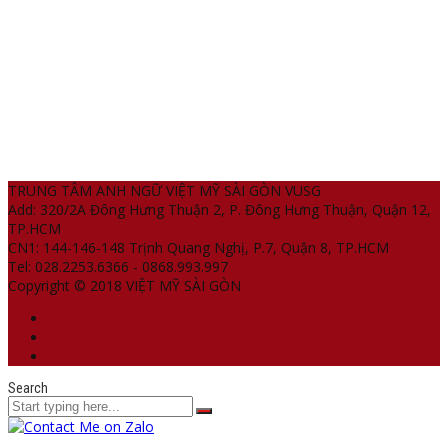
TRUNG TÂM ANH NGỮ VIỆT MỸ SÀI GÒN VUSG
Add: 320/2A Đông Hưng Thuận 2, P. Đông Hưng Thuận, Quận 12,
TP.HCM
CN1: 144-146-148 Trịnh Quang Nghị, P.7, Quận 8, TP.HCM
Tel: 028.2253.6366 - 0868.993.997
Copyright © 2018 VIỆT MỸ SÀI GÒN
Search