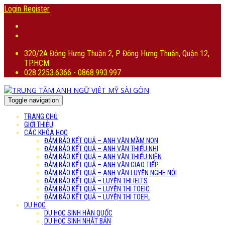
Login
Register
320/2A Đông Hưng Thuận 2, P. Đông Hưng Thuận, Quận 12,
TP.HCM
028.2253.6366 - 0868.993.997
Toggle navigation
TRANG CHỦ
GIỚI THIỆU
CÁC KHÓA HỌC
ĐẢM BẢO KẾT QUẢ – ANH VĂN MẦM NON
ĐẢM BẢO KẾT QUẢ – ANH VĂN THIẾU NHI
ĐẢM BẢO KẾT QUẢ – ANH VĂN THIẾU NIÊN
ĐẢM BẢO KẾT QUẢ – ANH VĂN GIAO TIẾP
ĐẢM BẢO KẾT QUẢ – ANH VĂN LUYỆN NGHE NÓI
ĐẢM BẢO KẾT QUẢ – LUYỆN THI IELTS
ĐẢM BẢO KẾT QUẢ – LUYỆN THI TOEIC
ĐẢM BẢO KẾT QUẢ – LUYỆN THI TOEFL
DU HỌC
DU HỌC SINH HÀN QUỐC
DU HỌC SINH NHẬT BẢN