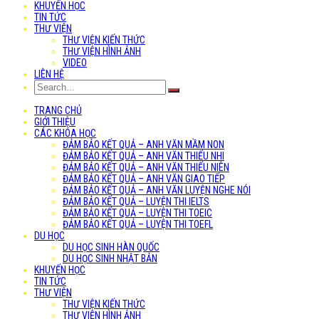
KHUYẾN HỌC
TIN TỨC
THƯ VIỆN
THƯ VIỆN KIẾN THỨC
THƯ VIỆN HÌNH ẢNH
VIDEO
LIÊN HỆ
TRANG CHỦ
GIỚI THIỆU
CÁC KHÓA HỌC
ĐẢM BẢO KẾT QUẢ – ANH VĂN MẦM NON
ĐẢM BẢO KẾT QUẢ – ANH VĂN THIẾU NHI
ĐẢM BẢO KẾT QUẢ – ANH VĂN THIẾU NIÊN
ĐẢM BẢO KẾT QUẢ – ANH VĂN GIAO TIẾP
ĐẢM BẢO KẾT QUẢ – ANH VĂN LUYỆN NGHE NÓI
ĐẢM BẢO KẾT QUẢ – LUYỆN THI IELTS
ĐẢM BẢO KẾT QUẢ – LUYỆN THI TOEIC
ĐẢM BẢO KẾT QUẢ – LUYỆN THI TOEFL
DU HỌC
DU HỌC SINH HÀN QUỐC
DU HỌC SINH NHẬT BẢN
KHUYẾN HỌC
TIN TỨC
THƯ VIỆN
THƯ VIỆN KIẾN THỨC
THƯ VIỆN HÌNH ẢNH