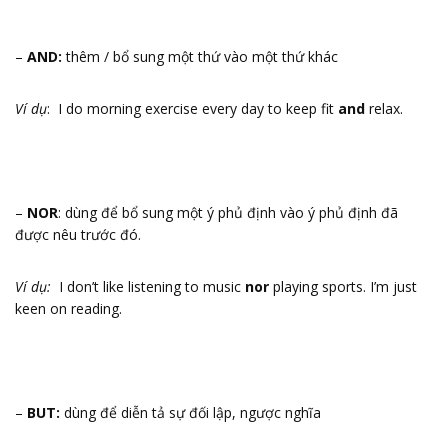
–
AND:
thêm / bổ sung một thứ vào một thứ khác
Ví dụ
: I do morning exercise every day to keep fit
and
relax.
–
NOR
: dùng để bổ sung một ý phủ định vào ý phủ định đã
được nêu trước đó.
Ví dụ:
I don’t like listening to music
nor
playing sports. I’m just
keen on reading.
–
BUT:
dùng để diễn tả sự đối lập, ngược nghĩa