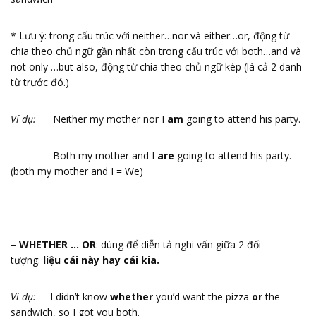
* Lưu ý: trong cấu trúc với neither…nor và either…or, động từ
chia theo chủ ngữ gần nhất còn trong cấu trúc với both…and và
not only …but also, động từ chia theo chủ ngữ kép (là cả 2 danh
từ trước đó.)
Ví dụ:
Neither my mother nor I
am
going to attend his party.
Both my mother and I
are
going to attend his party.
(both my mother and I = We)
–
WHETHER … OR
: dùng để diễn tả nghi vấn giữa 2 đối
tượng:
liệu cái này hay cái kia.
Ví dụ:
I didn’t know
whether
you’d want the pizza
or
the
sandwich, so I got you both.