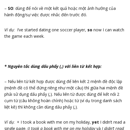
–
SO
: dùng để nói về một kết quả hoặc một ảnh hưởng của
hành động/sự việc được nhắc đến trước đó.
Ví dụ:
I’ve started dating one soccer player,
so
now I can watch
the game each week.
* Nguyên tắc dùng dấu phẩy (,) với liên từ kết hợp:
– Nếu liên từ kết hợp được dùng để liên kết 2 mệnh đề độc lập
(mệnh đề có thể đứng riêng như một câu) thì giữa hai mệnh đề
phải sử dụng dấu phẩy (,). Nếu liên từ được dùng để kết nối 2
cụm từ (câu không hoàn chỉnh) hoặc từ (ví dụ trong danh sách
liệt kê) thì không cần dùng dấu phẩy (,).
Ví dụ
: + I took a book with me on my holiday,
yet
I didn’t read a
single page. (
I took a book with me on my holiday
và
I didn’t read