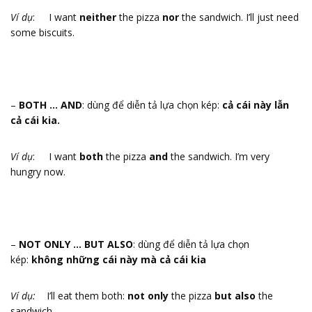
Ví dụ
: I want
neither
the pizza
nor
the sandwich. I’ll just need
some biscuits.
–
BOTH … AND
: dùng để diễn tả lựa chọn kép:
cả cái này lẫn
cả cái kia.
Ví dụ
: I want
both
the pizza
and
the sandwich. I’m very
hungry now.
–
NOT ONLY … BUT ALSO
: dùng để diễn tả lựa chọn
kép:
không những cái này mà cả cái kia
Ví dụ:
I’ll eat them both:
not only
the pizza
but also
the
sandwich