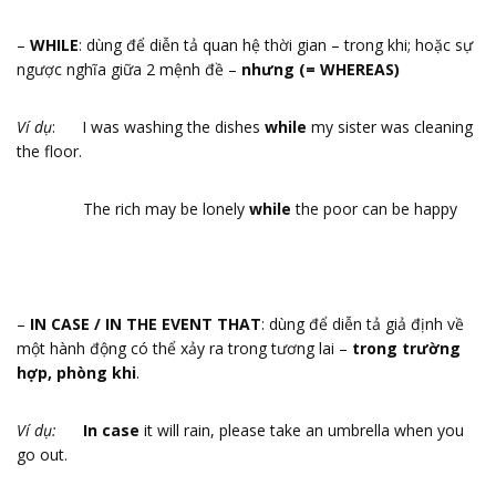
–
WHILE
: dùng để diễn tả quan hệ thời gian – trong khi; hoặc sự
ngược nghĩa giữa 2 mệnh đề –
nhưng (= WHEREAS)
Ví dụ
: I was washing the dishes
while
my sister was cleaning
the floor.
The rich may be lonely
while
the poor can be happy
–
IN CASE / IN THE EVENT THAT
: dùng để diễn tả giả định về
một hành động có thể xảy ra trong tương lai –
trong trường
hợp, phòng khi
.
Ví dụ:
In case
it will rain, please take an umbrella when you
go out.