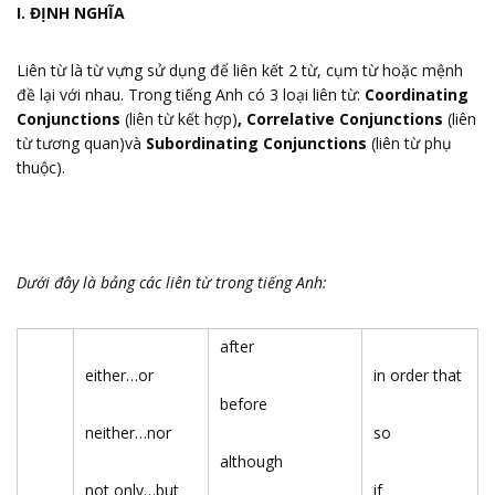
I. ĐỊNH NGHĨA
Liên từ là từ vựng sử dụng để liên kết 2 từ, cụm từ hoặc mệnh
đề lại với nhau. Trong tiếng Anh có 3 loại liên từ:
Coordinating
Conjunctions
(liên từ kết hợp)
, Correlative Conjunctions
(liên
từ tương quan)và
Subordinating Conjunctions
(liên từ phụ
thuộc).
Dưới đây là bảng các liên từ trong tiếng Anh:
after
either…or
in order that
before
neither…nor
so
although
not only…but
if