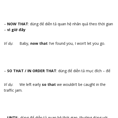
–
NOW THAT
: dùng để diễn tả quan hệ nhân quả theo thời gian
–
vì giờ đây
Ví dụ
: Baby,
now that
I’ve found you, I won’t let you go.
–
SO THAT / IN ORDER THAT
: dùng để diễn tả mục đích – để
Ví dụ
: We left early
so that
we wouldn’t be caught in the
traffic jam.
–
UNTIL
: dùng để diễn tả quan hệ thời gian, thường dùng với