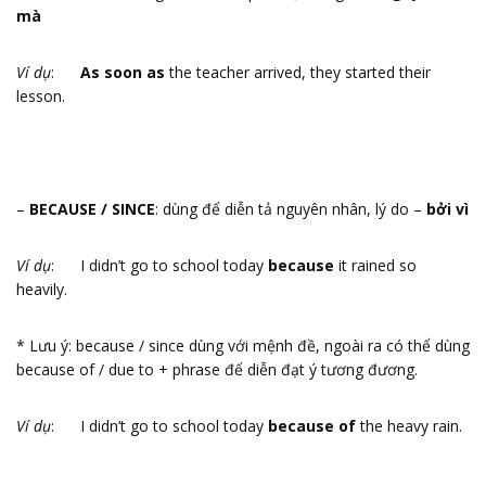
mà
Ví dụ
:
As soon as
the teacher arrived, they started their
lesson.
–
BECAUSE / SINCE
: dùng để diễn tả nguyên nhân, lý do –
bởi vì
Ví dụ
: I didn’t go to school today
because
it rained so
heavily.
* Lưu ý: because / since dùng với mệnh đề, ngoài ra có thể dùng
because of / due to + phrase để diễn đạt ý tương đương.
Ví dụ
: I didn’t go to school today
because of
the heavy rain.