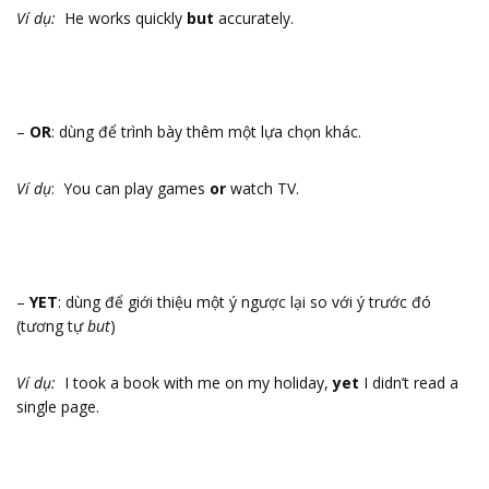
Ví dụ:
He works quickly
but
accurately.
–
OR
: dùng để trình bày thêm một lựa chọn khác.
Ví dụ
: You can play games
or
watch TV.
–
YET
: dùng để giới thiệu một ý ngược lại so với ý trước đó
(tương tự
but
)
Ví dụ:
I took a book with me on my holiday,
yet
I didn’t read a
single page.