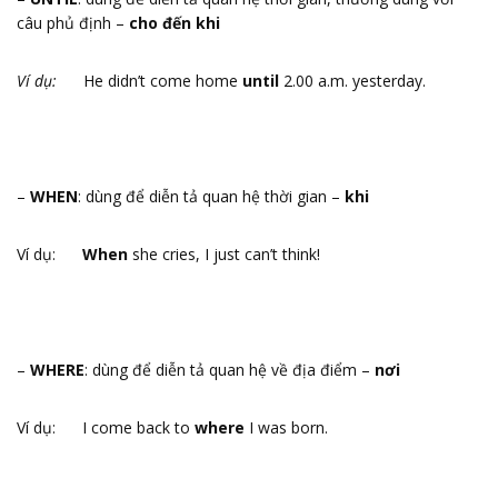
câu phủ định –
cho đến khi
Ví dụ:
He didn’t come home
until
2.00 a.m. yesterday.
–
WHEN
: dùng để diễn tả quan hệ thời gian –
khi
Ví dụ:
When
she cries, I just can’t think!
–
WHERE
: dùng để diễn tả quan hệ về địa điểm –
nơi
Ví dụ: I come back to
where
I was born.