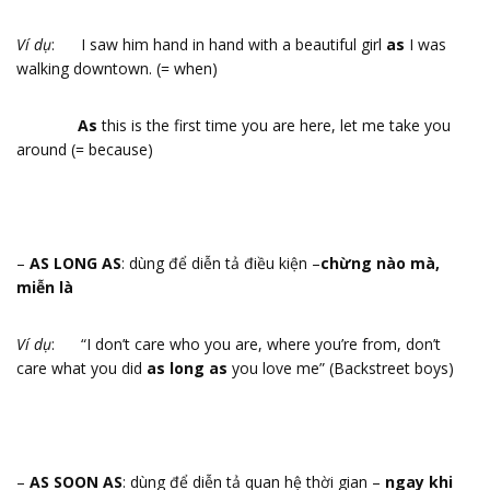
Ví dụ
: I saw him hand in hand with a beautiful girl
as
I was
walking downtown. (= when)
As
this is the first time you are here, let me take you
around (= because)
–
AS LONG AS
: dùng để diễn tả điều kiện –
chừng nào mà,
miễn là
Ví dụ
: “I don’t care who you are, where you’re from, don’t
care what you did
as long as
you love me” (Backstreet boys)
–
AS SOON AS
: dùng để diễn tả quan hệ thời gian –
ngay khi