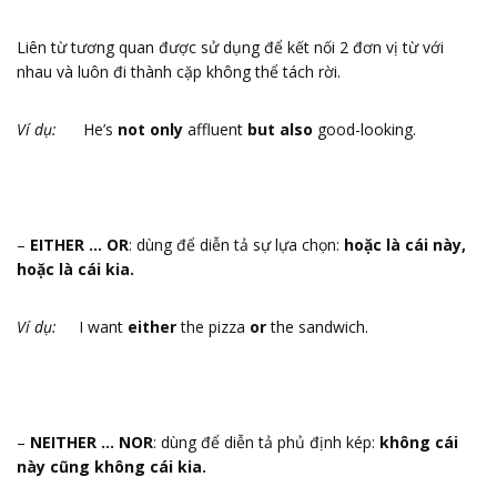
Liên từ tương quan được sử dụng để kết nối 2 đơn vị từ với
nhau và luôn đi thành cặp không thể tách rời.
Ví dụ:
He’s
not only
affluent
but also
good-looking.
–
EITHER … OR
: dùng để diễn tả sự lựa chọn:
hoặc là cái này,
hoặc là cái kia.
Ví dụ:
I want
either
the pizza
or
the sandwich.
–
NEITHER … NOR
: dùng để diễn tả phủ định kép:
không cái
này cũng không cái kia.