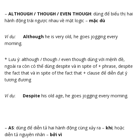
–
ALTHOUGH / THOUGH / EVEN THOUGH
: dùng để biểu thị hai
hành động trái ngược nhau về mặt logic –
mặc dù
Ví dụ:
Although
he is very old, he goes jogging every
morning.
* Lưu ý: although / though / even though dùng với mệnh đề,
ngoài ra còn có thể dùng despite và in spite of + phrase, despite
the fact that và in spite of the fact that + clause để diễn đạt ý
tương đương
Ví dụ
:
Despite
his old age, he goes jogging every morning.
–
AS
: dùng để diễn tả hai hành động cùng xảy ra –
khi
; hoặc
diễn tả nguyên nhân –
bởi vì