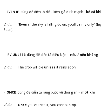
–
EVEN IF
: dùng để diễn tả điều kiện giả định mạnh –
kể cả khi
Ví dụ
: “
Even if
the sky is falling down, you’ll be my only” (Jay
Sean).
–
IF / UNLESS
: dùng để diễn tả điều kiện –
nếu / nếu không
Ví dụ
: The crop will die
unless
it rains soon.
–
ONCE
: dùng để diễn tả ràng buộc về thời gian –
một khi
Ví dụ
:
Once
you’ve tried it, you cannot stop.