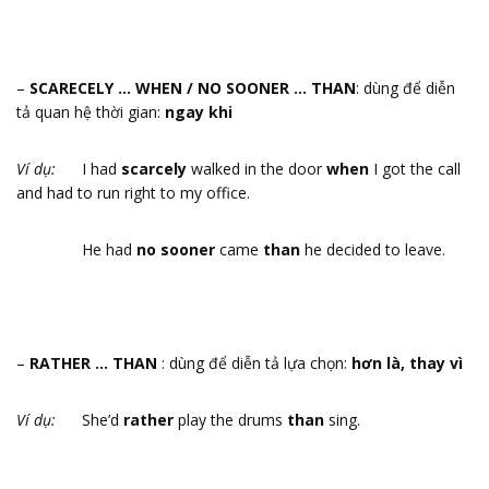
–
SCARECELY … WHEN / NO SOONER … THAN
: dùng để diễn
tả quan hệ thời gian:
ngay khi
Ví dụ:
I had
scarcely
walked in the door
when
I got the call
and had to run right to my office.
He had
no sooner
came
than
he decided to leave.
–
RATHER … THAN
: dùng để diễn tả lựa chọn:
hơn là, thay vì
Ví dụ:
She’d
rather
play the drums
than
sing.