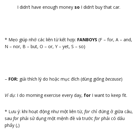
I didn’t have enough money
so
I didn’t buy that car.
* Mẹo giúp nhớ các liên từ kết hợp:
FANBOYS
(F – for, A – and,
N – nor, B – but, O – or, Y – yet, S – so)
–
FOR:
giải thích lý do hoặc mục đích (dùng giống
because
)
Ví dụ
: I do morning exercise every day,
for
I want to keep fit.
* Lưu ý: khi hoạt động như một liên từ,
for
chỉ đứng ở giữa câu,
sau
for
phải sử dụng một mệnh đề và trước
for
phải có dấu
phẩy (,)