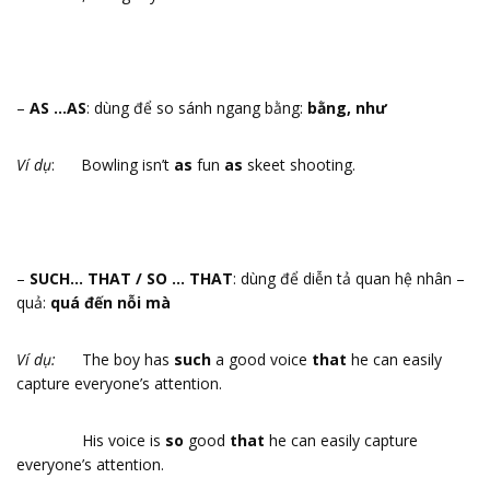
–
AS …AS
: dùng để so sánh ngang bằng:
bằng, như
Ví dụ
: Bowling isn’t
as
fun
as
skeet shooting.
–
SUCH… THAT / SO … THAT
: dùng để diễn tả quan hệ nhân –
quả:
quá đến nỗi mà
Ví dụ:
The boy has
such
a good voice
that
he can easily
capture everyone’s attention.
His voice is
so
good
that
he can easily capture
everyone’s attention.