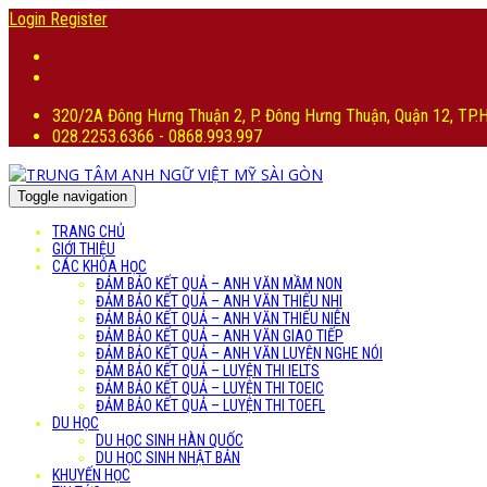
Login
Register
320/2A Đông Hưng Thuận 2, P. Đông Hưng Thuận, Quận 12, TP
028.2253.6366 - 0868.993.997
Toggle navigation
TRANG CHỦ
GIỚI THIỆU
CÁC KHÓA HỌC
ĐẢM BẢO KẾT QUẢ – ANH VĂN MẦM NON
ĐẢM BẢO KẾT QUẢ – ANH VĂN THIẾU NHI
ĐẢM BẢO KẾT QUẢ – ANH VĂN THIẾU NIÊN
ĐẢM BẢO KẾT QUẢ – ANH VĂN GIAO TIẾP
ĐẢM BẢO KẾT QUẢ – ANH VĂN LUYỆN NGHE NÓI
ĐẢM BẢO KẾT QUẢ – LUYỆN THI IELTS
ĐẢM BẢO KẾT QUẢ – LUYỆN THI TOEIC
ĐẢM BẢO KẾT QUẢ – LUYỆN THI TOEFL
DU HỌC
DU HỌC SINH HÀN QUỐC
DU HỌC SINH NHẬT BẢN
KHUYẾN HỌC