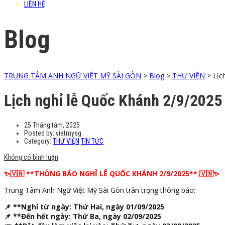
LIÊN HỆ
Blog
TRUNG TÂM ANH NGỮ VIỆT MỸ SÀI GÒN
>
Blog
>
THƯ VIỆN
>
Lịc
Lịch nghỉ lễ Quốc Khánh 2/9/2025
25 Tháng tám, 2025
Posted by:
vietmysg
Category:
THƯ VIỆN
TIN TỨC
Không có bình luận
✨🇻🇳 **THÔNG BÁO NGHỈ LỄ QUỐC KHÁNH 2/9/2025** 🇻🇳✨
Trung Tâm Anh Ngữ Việt Mỹ Sài Gòn trân trọng thông báo:
📌 **Nghỉ từ ngày: Thứ Hai, ngày 01/09/2025
📌 **Đến hết ngày: Thứ Ba, ngày 02/09/2025