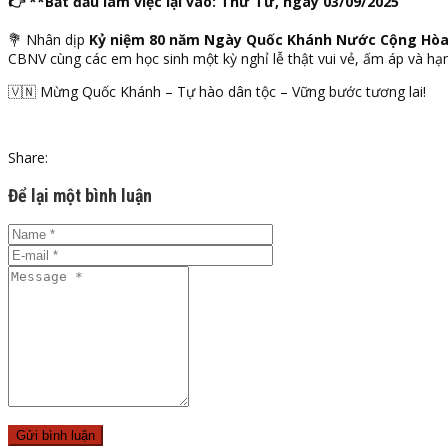
👉 **Bắt đầu làm việc lại vào: Thứ Tư, ngày 03/09/2025
💐 Nhân dịp
Kỷ niệm 80 năm Ngày Quốc Khánh Nước Cộng Hòa 
CBNV cùng các em học sinh một kỳ nghỉ lễ thật vui vẻ, ấm áp và hạn
🇻🇳 Mừng Quốc Khánh – Tự hào dân tộc – Vững bước tương lai!
Share:
Để lại một bình luận