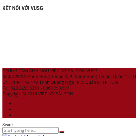
KẾT NỐI VỚI VUSG
TRUNG TÂM ANH NGỮ VIỆT MỸ SÀI GÒN VUSG
Add: 320/2A Đông Hưng Thuận 2, P. Đông Hưng Thuận, Quận 12, 
CN1: 144-146-148 Trịnh Quang Nghị, P.7, Quận 8, TP.HCM
Tel: 028.2253.6366 - 0868.993.997
Copyright © 2018 VIỆT MỸ SÀI GÒN
Search