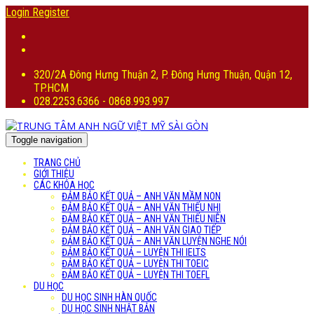
Login
Register
320/2A Đông Hưng Thuận 2, P. Đông Hưng Thuận, Quận 12,
TP.HCM
028.2253.6366 - 0868.993.997
Toggle navigation
TRANG CHỦ
GIỚI THIỆU
CÁC KHÓA HỌC
ĐẢM BẢO KẾT QUẢ – ANH VĂN MẦM NON
ĐẢM BẢO KẾT QUẢ – ANH VĂN THIẾU NHI
ĐẢM BẢO KẾT QUẢ – ANH VĂN THIẾU NIÊN
ĐẢM BẢO KẾT QUẢ – ANH VĂN GIAO TIẾP
ĐẢM BẢO KẾT QUẢ – ANH VĂN LUYỆN NGHE NÓI
ĐẢM BẢO KẾT QUẢ – LUYỆN THI IELTS
ĐẢM BẢO KẾT QUẢ – LUYỆN THI TOEIC
ĐẢM BẢO KẾT QUẢ – LUYỆN THI TOEFL
DU HỌC
DU HỌC SINH HÀN QUỐC
DU HỌC SINH NHẬT BẢN