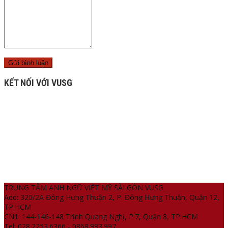
KẾT NỐI VỚI VUSG
TRUNG TÂM ANH NGỮ VIỆT MỸ SÀI GÒN VUSG
Add: 320/2A Đông Hưng Thuận 2, P. Đông Hưng Thuận, Quận 12,
TP.HCM
CN1: 144-146-148 Trịnh Quang Nghị, P.7, Quận 8, TP.HCM
Tel: 028.2253.6366 - 0868.993.997