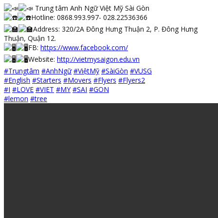
Trung tâm Anh Ngữ Việt Mỹ Sài Gòn
Hotline: 0868.993.997- 028.22536366
Address: 320/2A Đông Hưng Thuận 2, P. Đông Hưng
Thuận, Quận 12.
FB:
https://www.facebook.com/
Website:
http://vietmysaigon.edu.vn
#Trungtâm
#AnhNgữ
#ViệtMỹ
#SàiGòn
#VUSG
#English
#Starters
#Movers
#Flyers
#Flyers2
#I
#LOVE
#VIET
#MY
#SAI
#GON
#lemon
#tree