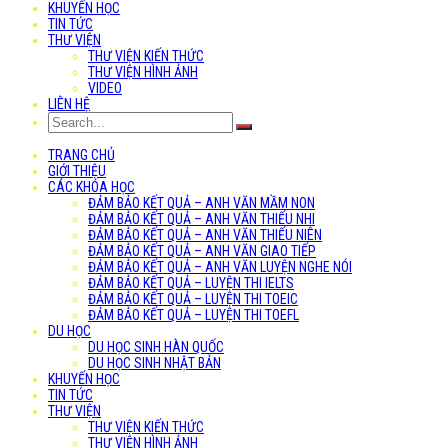
KHUYẾN HỌC
TIN TỨC
THƯ VIỆN
THƯ VIỆN KIẾN THỨC
THƯ VIỆN HÌNH ẢNH
VIDEO
LIÊN HỆ
TRANG CHỦ
GIỚI THIỆU
CÁC KHÓA HỌC
ĐẢM BẢO KẾT QUẢ – ANH VĂN MẦM NON
ĐẢM BẢO KẾT QUẢ – ANH VĂN THIẾU NHI
ĐẢM BẢO KẾT QUẢ – ANH VĂN THIẾU NIÊN
ĐẢM BẢO KẾT QUẢ – ANH VĂN GIAO TIẾP
ĐẢM BẢO KẾT QUẢ – ANH VĂN LUYỆN NGHE NÓI
ĐẢM BẢO KẾT QUẢ – LUYỆN THI IELTS
ĐẢM BẢO KẾT QUẢ – LUYỆN THI TOEIC
ĐẢM BẢO KẾT QUẢ – LUYỆN THI TOEFL
DU HỌC
DU HỌC SINH HÀN QUỐC
DU HỌC SINH NHẬT BẢN
KHUYẾN HỌC
TIN TỨC
THƯ VIỆN
THƯ VIỆN KIẾN THỨC
THƯ VIỆN HÌNH ẢNH