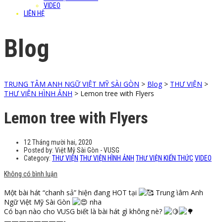
VIDEO
LIÊN HỆ
Blog
TRUNG TÂM ANH NGỮ VIỆT MỸ SÀI GÒN
>
Blog
>
THƯ VIỆN
>
THƯ VIỆN HÌNH ẢNH
>
Lemon tree with Flyers
Lemon tree with Flyers
12 Tháng mười hai, 2020
Posted by:
Việt Mỹ Sài Gòn - VUSG
Category:
THƯ VIỆN
THƯ VIỆN HÌNH ẢNH
THƯ VIỆN KIẾN THỨC
VIDEO
Không có bình luận
Một bài hát “chanh sả” hiện đang HOT tại
Trung t̀âm Anh
Ngữ Việt Mỹ Sài Gòn
nha
Có bạn nào cho VUSG biết là bài hát gì không nè?
————————-