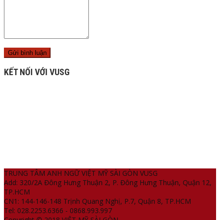
KẾT NỐI VỚI VUSG
TRUNG TÂM ANH NGỮ VIỆT MỸ SÀI GÒN VUSG
Add: 320/2A Đông Hưng Thuận 2, P. Đông Hưng Thuận, Quận 12,
TP.HCM
CN1: 144-146-148 Trịnh Quang Nghị, P.7, Quận 8, TP.HCM
Tel: 028.2253.6366 - 0868.993.997
Copyright © 2018 VIỆT MỸ SÀI GÒN