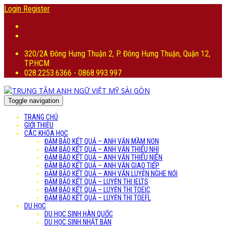
Login
Register
320/2A Đông Hưng Thuận 2, P. Đông Hưng Thuận, Quận 12,
TP.HCM
028.2253.6366 - 0868.993.997
Toggle navigation
TRANG CHỦ
GIỚI THIỆU
CÁC KHÓA HỌC
ĐẢM BẢO KẾT QUẢ – ANH VĂN MẦM NON
ĐẢM BẢO KẾT QUẢ – ANH VĂN THIẾU NHI
ĐẢM BẢO KẾT QUẢ – ANH VĂN THIẾU NIÊN
ĐẢM BẢO KẾT QUẢ – ANH VĂN GIAO TIẾP
ĐẢM BẢO KẾT QUẢ – ANH VĂN LUYỆN NGHE NÓI
ĐẢM BẢO KẾT QUẢ – LUYỆN THI IELTS
ĐẢM BẢO KẾT QUẢ – LUYỆN THI TOEIC
ĐẢM BẢO KẾT QUẢ – LUYỆN THI TOEFL
DU HỌC
DU HỌC SINH HÀN QUỐC
DU HỌC SINH NHẬT BẢN