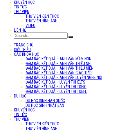
KHUYẾN HỌC
TIN TỨC
THƯ VIỆN
THƯ VIỆN KIẾN THỨC
THƯ VIỆN HÌNH ẢNH
VIDEO
LIÊN HỆ
TRANG CHỦ
GIỚI THIỆU
CÁC KHÓA HỌC
ĐẢM BẢO KẾT QUẢ – ANH VĂN MẦM NON
ĐẢM BẢO KẾT QUẢ – ANH VĂN THIẾU NHI
ĐẢM BẢO KẾT QUẢ – ANH VĂN THIẾU NIÊN
ĐẢM BẢO KẾT QUẢ – ANH VĂN GIAO TIẾP
ĐẢM BẢO KẾT QUẢ – ANH VĂN LUYỆN NGHE NÓI
ĐẢM BẢO KẾT QUẢ – LUYỆN THI IELTS
ĐẢM BẢO KẾT QUẢ – LUYỆN THI TOEIC
ĐẢM BẢO KẾT QUẢ – LUYỆN THI TOEFL
DU HỌC
DU HỌC SINH HÀN QUỐC
DU HỌC SINH NHẬT BẢN
KHUYẾN HỌC
TIN TỨC
THƯ VIỆN
THƯ VIỆN KIẾN THỨC
THƯ VIỆN HÌNH ẢNH