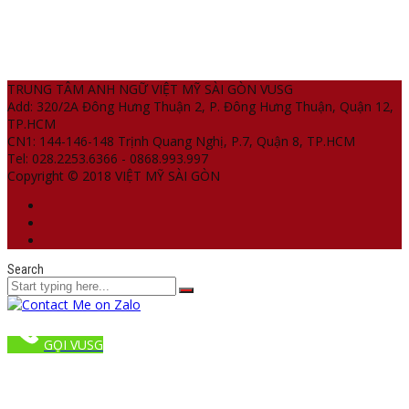
TRUNG TÂM ANH NGỮ VIỆT MỸ SÀI GÒN VUSG
Add: 320/2A Đông Hưng Thuận 2, P. Đông Hưng Thuận, Quận 12,
TP.HCM
CN1: 144-146-148 Trịnh Quang Nghị, P.7, Quận 8, TP.HCM
Tel: 028.2253.6366 - 0868.993.997
Copyright © 2018 VIỆT MỸ SÀI GÒN
Search
GỌI VUSG