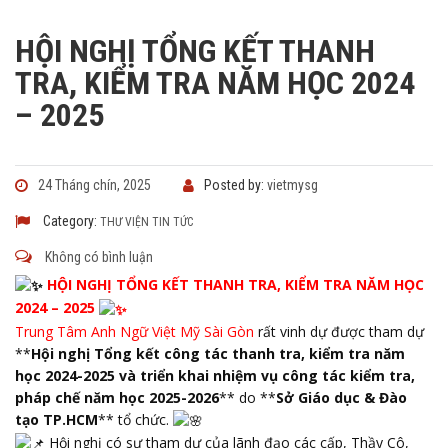
HỘI NGHỊ TỔNG KẾT THANH
TRA, KIỂM TRA NĂM HỌC 2024
– 2025
24 Tháng chín, 2025
Posted by:
vietmysg
Category:
THƯ VIỆN
TIN TỨC
Không có bình luận
HỘI NGHỊ TỔNG KẾT THANH TRA, KIỂM TRA NĂM HỌC
2024 – 2025
Trung Tâm Anh Ngữ Việt Mỹ Sài Gòn
rất vinh dự được tham dự
**
Hội nghị Tổng kết công tác thanh tra, kiểm tra năm
học 2024-2025 và triển khai nhiệm vụ công tác kiểm tra,
pháp chế năm học 2025-2026
** do **
Sở Giáo dục & Đào
tạo TP.HCM
** tổ chức.
Hội nghị có sự tham dự của lãnh đạo các cấp, Thầy Cô,