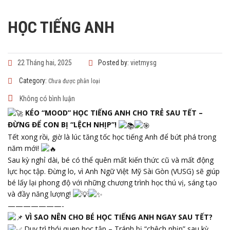
HỌC TIẾNG ANH
22 Tháng hai, 2025
Posted by:
vietmysg
Category:
Chưa được phân loại
Không có bình luận
KÉO “MOOD” HỌC TIẾNG ANH CHO TRẺ SAU TẾT –
ĐỪNG ĐỂ CON BỊ “LỆCH NHỊP”!
Tết xong rồi, giờ là lúc tăng tốc học tiếng Anh để bứt phá trong
năm mới!
Sau kỳ nghỉ dài, bé có thể quên mất kiến thức cũ và mất động
lực học tập. Đừng lo, vì Anh Ngữ Việt Mỹ Sài Gòn (VUSG) sẽ giúp
bé lấy lại phong độ với những chương trình học thú vị, sáng tạo
và đầy năng lượng!
———————-
VÌ SAO NÊN CHO BÉ HỌC TIẾNG ANH NGAY SAU TẾT?
Duy trì thói quen học tập – Tránh bị “chệch nhịp” sau kỳ