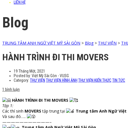
LIÊN HỆ
Blog
TRUNG TÂM ANH NGỮ VIỆT MỸ SÀI GÒN
>
Blog
>
THƯ VIỆN
>
TH
HÀNH TRÌNH ĐI THI MOVERS
19 Tháng Một, 2021
Posted by:
Việt Mỹ Sài Gòn - VUSG
Category:
THƯ VIỆN
THƯ VIỆN HÌNH ẢNH
THƯ VIỆN KIẾN THỨC
TIN TỨC
1 bình luận
HÀNH TRÌNH ĐI THI MOVERS
Tập 1:
Các thí sinh
MOVERS
tập trung tại
Trung tâm Anh Ngữ Việt 
Và sau đó…..
———————————–
Trung tâm Anh Ngữ Việt Mỹ Sài Gòn