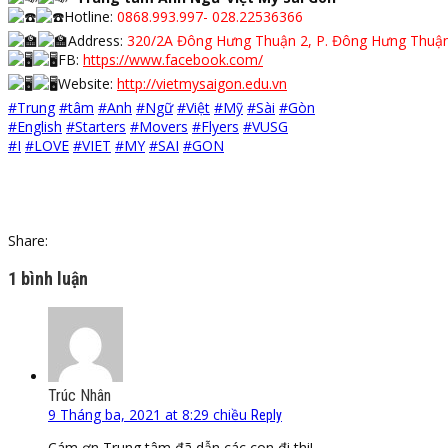
Hotline:
0868.993.997- 028.22536366
Address:
320/2A Đông Hưng Thuận 2, P. Đông Hưng Thuận
FB:
https://www.facebook.com/
Website:
http://vietmysaigon.edu.vn
#Trung
#tâm
#Anh
#Ngữ
#Việt
#Mỹ
#Sài
#Gòn
#English
#Starters
#Movers
#Flyers
#VUSG
#I
#LOVE
#VIET
#MY
#SAI
#GON
Share:
1 bình luận
Trúc Nhân
9 Tháng ba, 2021 at 8:29 chiều
Reply
Cám ơn Trung tâm đã dẫn các con đi thi!