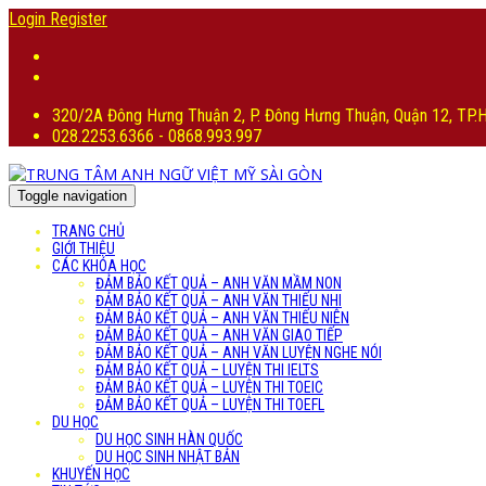
Login
Register
320/2A Đông Hưng Thuận 2, P. Đông Hưng Thuận, Quận 12, TP
028.2253.6366 - 0868.993.997
Toggle navigation
TRANG CHỦ
GIỚI THIỆU
CÁC KHÓA HỌC
ĐẢM BẢO KẾT QUẢ – ANH VĂN MẦM NON
ĐẢM BẢO KẾT QUẢ – ANH VĂN THIẾU NHI
ĐẢM BẢO KẾT QUẢ – ANH VĂN THIẾU NIÊN
ĐẢM BẢO KẾT QUẢ – ANH VĂN GIAO TIẾP
ĐẢM BẢO KẾT QUẢ – ANH VĂN LUYỆN NGHE NÓI
ĐẢM BẢO KẾT QUẢ – LUYỆN THI IELTS
ĐẢM BẢO KẾT QUẢ – LUYỆN THI TOEIC
ĐẢM BẢO KẾT QUẢ – LUYỆN THI TOEFL
DU HỌC
DU HỌC SINH HÀN QUỐC
DU HỌC SINH NHẬT BẢN
KHUYẾN HỌC