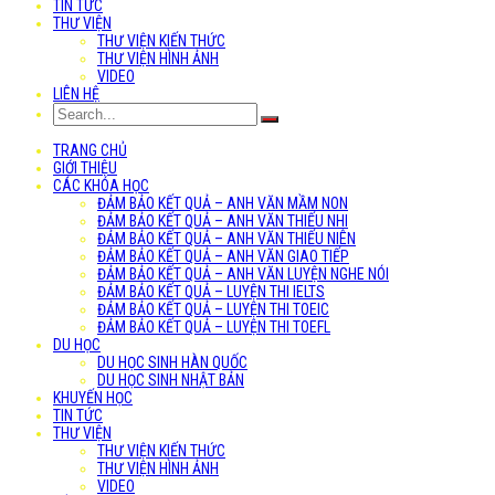
TIN TỨC
THƯ VIỆN
THƯ VIỆN KIẾN THỨC
THƯ VIỆN HÌNH ẢNH
VIDEO
LIÊN HỆ
TRANG CHỦ
GIỚI THIỆU
CÁC KHÓA HỌC
ĐẢM BẢO KẾT QUẢ – ANH VĂN MẦM NON
ĐẢM BẢO KẾT QUẢ – ANH VĂN THIẾU NHI
ĐẢM BẢO KẾT QUẢ – ANH VĂN THIẾU NIÊN
ĐẢM BẢO KẾT QUẢ – ANH VĂN GIAO TIẾP
ĐẢM BẢO KẾT QUẢ – ANH VĂN LUYỆN NGHE NÓI
ĐẢM BẢO KẾT QUẢ – LUYỆN THI IELTS
ĐẢM BẢO KẾT QUẢ – LUYỆN THI TOEIC
ĐẢM BẢO KẾT QUẢ – LUYỆN THI TOEFL
DU HỌC
DU HỌC SINH HÀN QUỐC
DU HỌC SINH NHẬT BẢN
KHUYẾN HỌC
TIN TỨC
THƯ VIỆN
THƯ VIỆN KIẾN THỨC
THƯ VIỆN HÌNH ẢNH
VIDEO