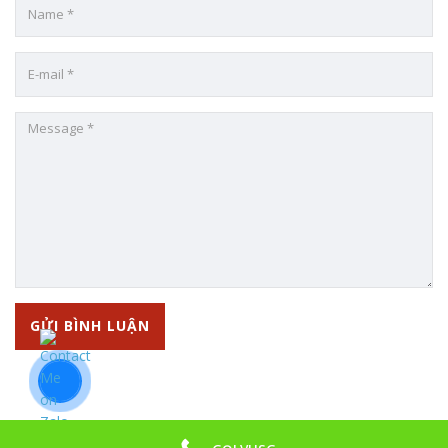
TRUNG TÂM ANH NGỮ VIỆT MỸ SÀI GÒN VUSG
Add: 320/2A Đông Hưng Thuận 2, P. Đông Hưng Thuận, Quận
12, TP.HCM
CN1: 144-146-148 Trịnh Quang Nghị, P.7, Quận 8, TP.HCM
Tel: 028.2253.6366 - 0868.993.997
Copyright © 2018 VIỆT MỸ SÀI GÒN