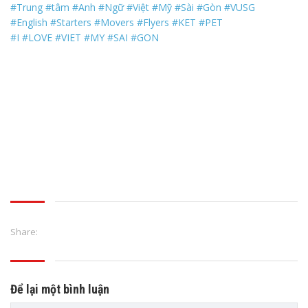
#Trung
#tâm
#Anh
#Ngữ
#Việt
#Mỹ
#Sài
#Gòn
#VUSG
#English
#Starters
#Movers
#Flyers
#KET
#PET
#I
#LOVE
#VIET
#MY
#SAI
#GON
Share:
Để lại một bình luận