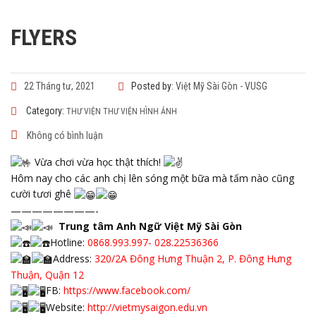
FLYERS
22 Tháng tư, 2021
Posted by:
Việt Mỹ Sài Gòn - VUSG
Category:
THƯ VIỆN
THƯ VIỆN HÌNH ẢNH
Không có bình luận
Vừa chơi vừa học thật thích!
Hôm nay cho các anh chị lên sóng một bữa mà tấm nào cũng
cười tươi ghê
————————-
Trung tâm Anh Ngữ Việt Mỹ Sài Gòn
Hotline:
0868.993.997- 028.22536366
Address:
320/2A Đông Hưng Thuận 2, P. Đông Hưng
Thuận, Quận 12
FB:
https://www.facebook.com/
Website:
http://vietmysaigon.edu.vn