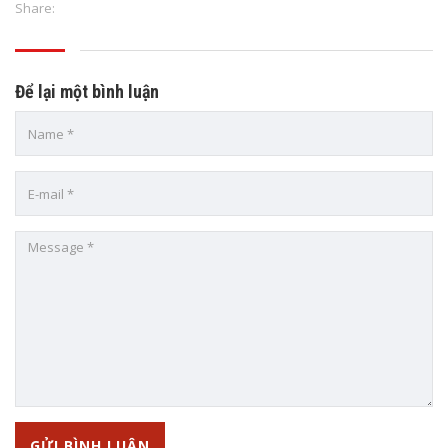
Share:
Để lại một bình luận
TRUNG TÂM ANH NGỮ VIỆT MỸ SÀI GÒN VUSG
Add: 320/2A Đông Hưng Thuận 2, P. Đông Hưng Thuận, Quận