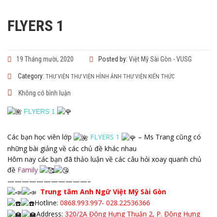
FLYERS 1
19 Tháng mười, 2020
Posted by:
Việt Mỹ Sài Gòn - VUSG
Category:
THƯ VIỆN
THƯ VIỆN HÌNH ẢNH
THƯ VIỆN KIẾN THỨC
Không có bình luận
FLYERS 1
Các bạn học viên lớp
FLYERS 1
– Ms Trang cũng có
những bài giảng về các chủ đề khác nhau
Hôm nay các bạn đã thảo luận về các câu hỏi xoay quanh chủ
đề
Family
———————————–
Trung tâm Anh Ngữ Việt Mỹ Sài Gòn
Hotline:
0868.993.997- 028.22536366
Address:
320/2A Đông Hưng Thuận 2, P. Đông Hưng