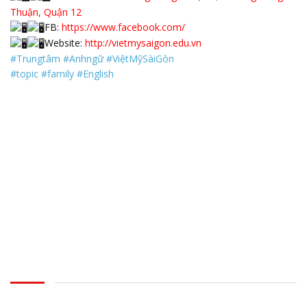
Thuận, Quận 12
FB:
https://www.facebook.com/
Website:
http://vietmysaigon.edu.vn
#Trungtâm
#Anhngữ
#ViệtMỹSàiGòn
#topic
#family
#English