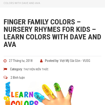
COLORS WITH DAVE AND AVA
FINGER FAMILY COLORS –
NURSERY RHYMES FOR KIDS –
LEARN COLORS WITH DAVE AND
AVA
27 Tháng tư, 2018
Posted by:
Việt Mỹ Sài Gòn - VUSG
Category:
THƯ VIỆN KIẾN THỨC
2 Bình luận